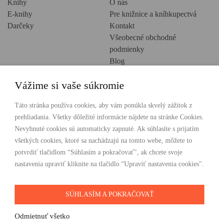
Knihy
O nás
E-knihy
Pre knižnice a kníhkupectvá
Darčeky
Kontakt
Všeobecné obchodné
podmienky
Blog
Ochrana osobných údajov
Vážime si vaše súkromie
Creative Europe
POHODLNÉ NAKUPOVANIE
Táto stránka používa cookies, aby vám ponúkla skvelý zážitok z
prehliadania. Všetky dôležité informácie nájdete na stránke Cookies.
Odosielame ihneď nasledujúci pracovný deň
Nevyhnuté cookies sú automaticky zapnuté. Ak súhlasíte s prijatím
Doprava zdarma už od 49 €
všetkých cookies, ktoré sa nachádzajú na tomto webe, môžete to
potvrdiť tlačidlom “Súhlasím a pokračovať", ak chcete svoje
PLATBY
nastavenia upraviť kliknite na tlačidlo “Upraviť nastavenia cookies".
SÚHLASÍM A POKRAČOVAŤ
SLEDUJTE NÁS
Odmietnuť všetko