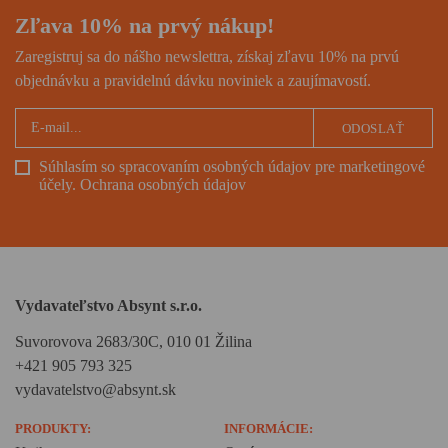
Zľava 10% na prvý nákup!
Zaregistruj sa do nášho newslettra, získaj zľavu 10% na prvú
objednávku a pravidelnú dávku noviniek a zaujímavostí.
ODOSLAŤ
Súhlasím so spracovaním osobných údajov pre marketingové
účely.
Ochrana osobných údajov
Vydavateľstvo Absynt s.r.o.
Suvorovova 2683/30C, 010 01 Žilina
+421 905 793 325
vydavatelstvo@absynt.sk
PRODUKTY:
INFORMÁCIE: