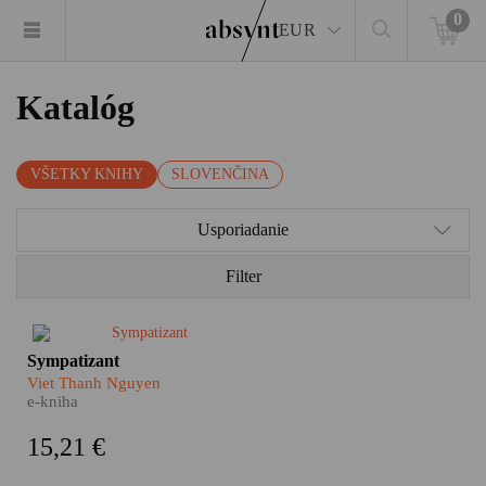
0
EUR
Katalóg
VŠETKY KNIHY
SLOVENČINA
Usporiadanie
Filter
Jeden je agent vietnamských
Sympatizant
komunistov, druhý slúži
Viet Thanh Nguyen
juhovietnamskému
e-kniha
demokratickému režimu. Sú
dvaja a pritom je len jeden.
15,21 €
Rozštiepená osobnosť i
rozštiepená myseľ dvojitého