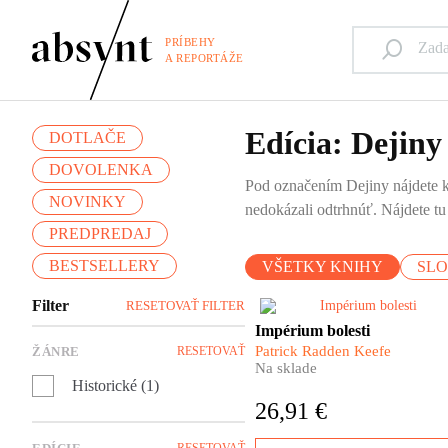
PRÍBEHY
A REPORTÁŽE
Edícia: Dejiny
DOTLAČE
DOVOLENKA
Pod označením Dejiny nájdete kn
NOVINKY
nedokázali odtrhnúť. Nájdete t
PREDPREDAJ
BESTSELLERY
VŠETKY KNIHY
SL
Filter
RESETOVAŤ FILTER
​Rozdali stovky miliónov
Impérium bolesti
dolárov a po celé desaťročia 
Patrick Radden Keefe
ŽÁNRE
RESETOVAŤ
ich meno spájalo s filantropio
Na sklade
Hovorili o nich ako o
Historické (1)
Mediciovcoch súčasnosti. Kt
26,91 €
sú vlastne Sacklerovci? Kde
prišli k svojmu imaniu? A ako
RESETOVAŤ