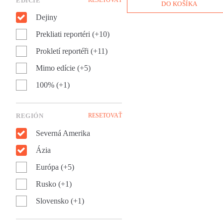
EDÍCIE
ich meno súvisí so smrťou
DO KOŠÍKA
takmer pol milióna ľudí?
Dejiny
Odpoveď ponúka Patrick
Radden Keefe vo svojej
Prekliati reportéri (+10)
fenomenálnej knihe Impériu
bolesti.
Prokletí reportéři (+11)
Mimo edície (+5)
100% (+1)
REGIÓN
RESETOVAŤ
Severná Amerika
Ázia
Európa (+5)
Rusko (+1)
Slovensko (+1)