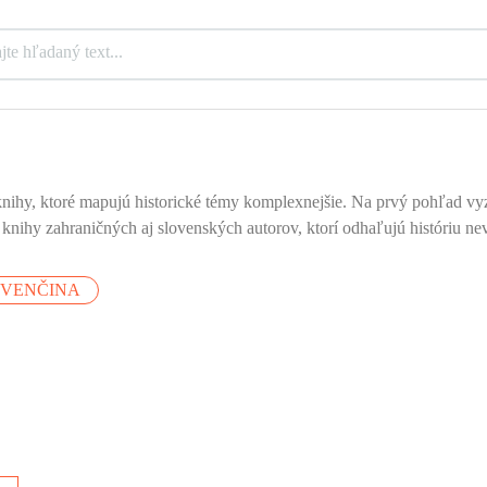
ihy, ktoré mapujú historické témy komplexnejšie. Na prvý pohľad vyze
u knihy zahraničných aj slovenských autorov, ktorí odhaľujú históriu
OVENČINA
sa
u.
o