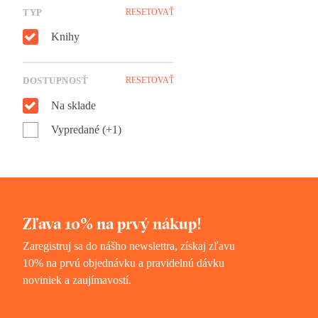
TYP
RESETOVAŤ
Knihy
DOSTUPNOSŤ
RESETOVAŤ
Na sklade
Vypredané (+1)
Zľava 10% na prvý nákup!
Zaregistruj sa do nášho newslettra, získaj zľavu
10% na prvú objednávku a pravidelnú dávku
noviniek a zaujímavostí.