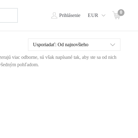
0
Prihlásenie
EUR
Usporiadať:
Od najnovšieho
rajú viac odborne, sú však napísané tak, aby ste sa od nich
 nevšedným pohľadom.