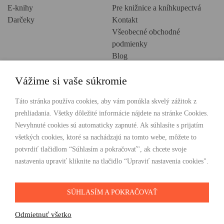
E-knihy
Pre knižnice a kníhkupectvá
Darčeky
Kontakt
Všeobecné obchodné
podmienky
Blog
Ochrana osobných údajov
Vážime si vaše súkromie
Creative Europe
POHODLNÉ NAKUPOVANIE
Táto stránka používa cookies, aby vám ponúkla skvelý zážitok z
prehliadania. Všetky dôležité informácie nájdete na stránke Cookies.
Odosielame ihneď nasledujúci pracovný deň
Nevyhnuté cookies sú automaticky zapnuté. Ak súhlasíte s prijatím
Doprava zdarma už od 49 €
všetkých cookies, ktoré sa nachádzajú na tomto webe, môžete to
potvrdiť tlačidlom “Súhlasím a pokračovať", ak chcete svoje
PLATBY
nastavenia upraviť kliknite na tlačidlo “Upraviť nastavenia cookies".
SÚHLASÍM A POKRAČOVAŤ
SLEDUJTE NÁS
Odmietnuť všetko