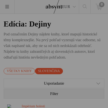
0
EUR
Edícia: Dejiny
Pod označením Dejiny nájdete knihy, ktoré mapujú historické
témy komplexnejšie. Na prvý pohľad vyzerajú viac odborne, sú
však napísané tak, aby ste sa od nich nedokázali odtrhnúť.
Nájdete tu knihy zahraničných aj slovenských autorov, ktorí
odhaľujú históriu nevšedným pohľadom.
VŠETKY KNIHY
SLOVENČINA
Usporiadanie
Filter