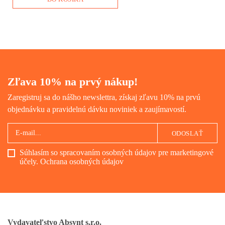
Zľava 10% na prvý nákup!
Zaregistruj sa do nášho newslettra, získaj zľavu 10% na prvú
objednávku a pravidelnú dávku noviniek a zaujímavostí.
ODOSLAŤ
Súhlasím so spracovaním osobných údajov pre marketingové
účely.
Ochrana osobných údajov
Vydavateľstvo Absynt s.r.o.