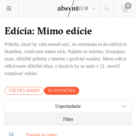
0
EUR
Edícia: Mimo edície
Príbehy, ktoré by vám nemali ujsť, no nezmestia sa do edičných
škatuliek, vydávame mimo nich. Nájdete tu beletriu, životopisy,
eseje, dôležité príbehy z histórie i grafické romány. Mimo edície
odkrývame dôležité témy, o ktorých by sa malo v 21. storočí
rozprávať nahlas.
VŠETKY KNIHY
SLOVENČINA
Usporiadanie
Filter