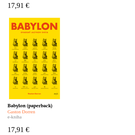
17,91 €
​Ako sa môžete čo
najefektívnejšie naučiť po
vietnamsky? Prečo je
nemčina najväčším
čudákom spomedzi
všetkých jazykov? A ako
spolu komunikujú
Indonézania, ktorých je
265 miliónov, žijú na
takmer tisícke ostrovov a
hovoria sedemsto
jazykmi? Pripravte sa,
čaká vás Babylon –
divoká jazyková cesta
okolo sveta!
Babylon (paperback)
Gaston Dorren
e-kniha
17,91 €