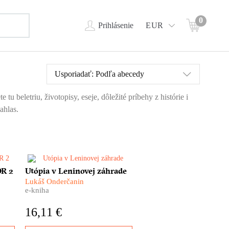
0
Prihlásenie
EUR
Usporiadať:
Podľa abecedy
 beletriu, životopisy, eseje, dôležité príbehy z histórie i
ahlas.
Nie je to žiadna fatamorgána –
DR 2
Utópia v Leninovej záhrade
pred očami sa im skutočne
Lukáš Onderčanin
vy
črtajú obrysy vysnívaného raja.
e-kniha
h?
Ďaleko za chrbtami nechávajú
československú biedu a
16,11 €
vyrážajú za volaním svojho
ov.
srdca – do Sovietskeho zväzu.