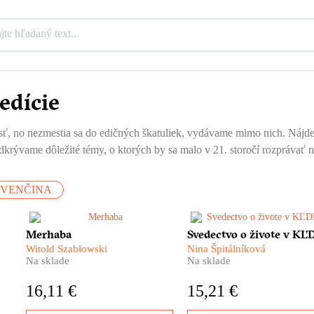
edície
ť, no nezmestia sa do edičných škatuliek, vydávame mimo nich. Nájdete tu
krývame dôležité témy, o ktorých by sa malo v 21. storočí rozprávať n
OVENČINA
,
​Niečo na tom Turecku asi bude,
Čo vám evokuje Severná
Merhaba
Svedectvo o živote v KĽ
inak by na jeho pláže
Kórea? Ostnatý drôt
Witold Szabłowski
Nina Špitálníková
nesmerovali desaťtisíce
pracovných táborov? Úsme
Na sklade
Na sklade
Slovákov ročne. Ak patríte
šťastných detí v rovnošatác
medzi nich, určite by vám
Nečitateľné tváre božských
16,11 €
15,21 €
v kufri nemala chýbať kniha
vodcov? To všetko letmo
Merhaba.
poznáme z fotografií a film