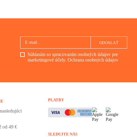
ODOSLAŤ
Súhlasím so spracovaním osobných údajov pre
marketingové účely.
Ochrana osobných údajov
PLATBY
IE
nasledujúci
 od 49 €
SLEDUJTE NÁS