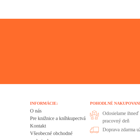
INFORMÁCIE:
POHODLNÉ NAKUPOVAN
O nás
Odosielame ihneď 
Pre knižnice a kníhkupectvá
pracovný deň
Kontakt
liadania.
Doprava zdarma už
Všeobecné obchodné
ookies sú