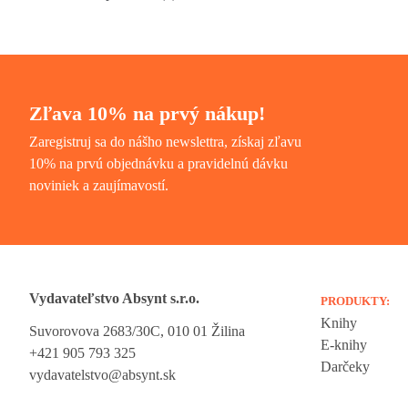
Zľava 10% na prvý nákup!
Zaregistruj sa do nášho newslettra, získaj zľavu
10% na prvú objednávku a pravidelnú dávku
noviniek a zaujímavostí.
Vydavateľstvo Absynt s.r.o.
PRODUKTY:
Knihy
Suvorovova 2683/30C, 010 01 Žilina
Vážime si vaše súkromie
E-knihy
+421 905 793 325
Darčeky
vydavatelstvo@absynt.sk
Táto stránka používa cookies, aby vám ponúkla skvelý zážitok z preh
Všetky dôležité informácie nájdete na stránke Cookies. Nevyhnuté c