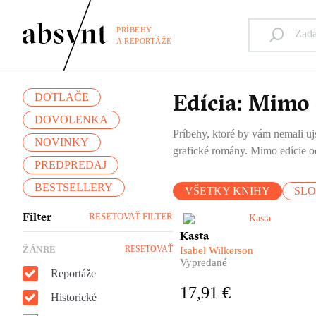
PRÍBEHY
A REPORTÁŽE
Edícia: Mimo 
DOTLAČE
DOVOLENKA
Príbehy, ktoré by vám nemali ujs
NOVINKY
grafické romány. Mimo edície od
PREDPREDAJ
BESTSELLERY
VŠETKY KNIHY
SL
Filter
RESETOVAŤ FILTER
Kasta je nálepka, ktorá hovorí
Kasta
ako máme s človekom
ŽÁNRE
RESETOVAŤ
Isabel Wilkerson
zaobchádzať.
Vypredané
Reportáže
17,91 €
Historické