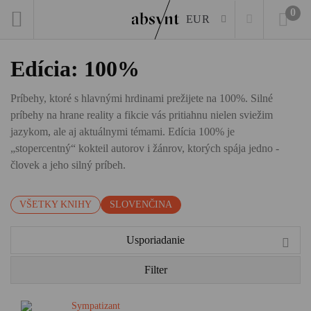
0
EUR
Edícia: 100%
Príbehy, ktoré s hlavnými hrdinami prežijete na 100%. Silné
príbehy na hrane reality a fikcie vás pritiahnu nielen sviežim
jazykom, ale aj aktuálnymi témami. Edícia 100% je
„stopercentný“ kokteil autorov i žánrov, ktorých spája jedno -
človek a jeho silný príbeh.
VŠETKY KNIHY
SLOVENČINA
Usporiadanie
Filter