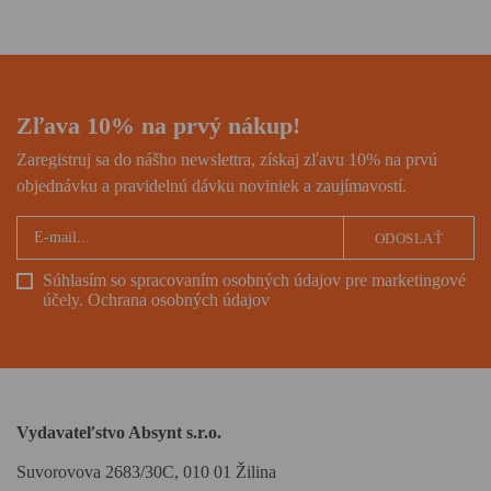
sveta i hľadača vnútorného
pokoja, román ocenený
prestížnou National Book
Award.
Zľava 10% na prvý nákup!
Zaregistruj sa do nášho newslettra, získaj zľavu 10% na prvú
objednávku a pravidelnú dávku noviniek a zaujímavostí.
ODOSLAŤ
Súhlasím so spracovaním osobných údajov pre marketingové
účely.
Ochrana osobných údajov
Vydavateľstvo Absynt s.r.o.
Suvorovova 2683/30C, 010 01 Žilina