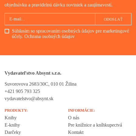
objednávku a pravidelnú dávku noviniek a zaujímavostí.
ODOSLAŤ
Súhlasím so spracovaním osobných údajov pre marketingové
účely.
Ochrana osobných údajov
Vydavateľstvo Absynt s.r.o.
Suvorovova 2683/30C, 010 01 Žilina
+421 905 793 325
vydavatelstvo@absynt.sk
PRODUKTY:
INFORMÁCIE:
Knihy
O nás
E-knihy
Pre knižnice a kníhkupectvá
Darčeky
Kontakt