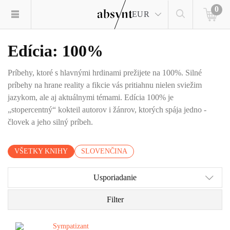
0
EUR
Edícia: 100%
Príbehy, ktoré s hlavnými hrdinami prežijete na 100%. Silné
príbehy na hrane reality a fikcie vás pritiahnu nielen sviežim
jazykom, ale aj aktuálnymi témami. Edícia 100% je
„stopercentný“ kokteil autorov i žánrov, ktorých spája jedno -
človek a jeho silný príbeh.
VŠETKY KNIHY
SLOVENČINA
Usporiadanie
Filter