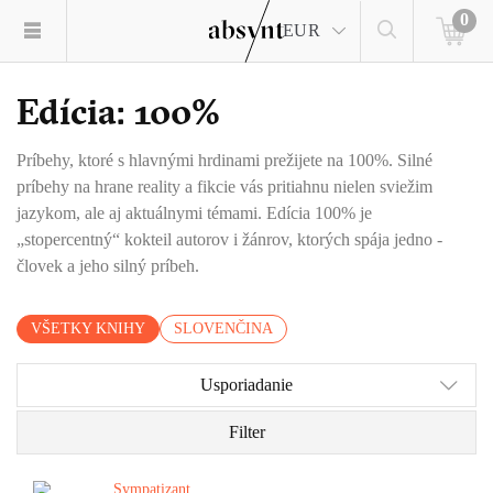
0
EUR
Edícia: 100%
Príbehy, ktoré s hlavnými hrdinami prežijete na 100%. Silné
príbehy na hrane reality a fikcie vás pritiahnu nielen sviežim
jazykom, ale aj aktuálnymi témami. Edícia 100% je
„stopercentný“ kokteil autorov i žánrov, ktorých spája jedno -
človek a jeho silný príbeh.
VŠETKY KNIHY
SLOVENČINA
Usporiadanie
Filter