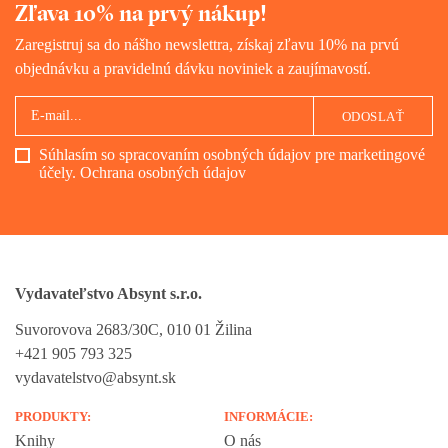
Zľava 10% na prvý nákup!
Zaregistruj sa do nášho newslettra, získaj zľavu 10% na prvú
objednávku a pravidelnú dávku noviniek a zaujímavostí.
ODOSLAŤ
Súhlasím so spracovaním osobných údajov pre marketingové
účely.
Ochrana osobných údajov
Vydavateľstvo Absynt s.r.o.
Suvorovova 2683/30C, 010 01 Žilina
+421 905 793 325
vydavatelstvo@absynt.sk
PRODUKTY:
INFORMÁCIE:
Knihy
O nás