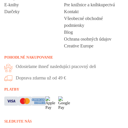
E-knihy
Pre knižnice a kníhkupectvá
Darčeky
Kontakt
Všeobecné obchodné
podmienky
Blog
Ochrana osobných údajov
Creative Europe
POHODLNÉ NAKUPOVANIE
Odosielame ihneď nasledujúci pracovný deň
Doprava zdarma už od 49 €
Vážime si vaše súkromie
PLATBY
Táto stránka používa cookies, aby vám ponúkla skvelý zážitok z
prehliadania. Všetky dôležité informácie nájdete na stránke Cookies.
Nevyhnuté cookies sú automaticky zapnuté. Ak súhlasíte s prijatím
SLEDUJTE NÁS
všetkých cookies, ktoré sa nachádzajú na tomto webe, môžete to