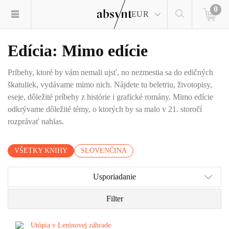
0
EUR
Edícia: Mimo edície
Príbehy, ktoré by vám nemali ujsť, no nezmestia sa do edičných
škatuliek, vydávame mimo nich. Nájdete tu beletriu, životopisy,
eseje, dôležité príbehy z histórie i grafické romány. Mimo edície
odkrývame dôležité témy, o ktorých by sa malo v 21. storočí
rozprávať nahlas.
VŠETKY KNIHY
SLOVENČINA
Usporiadanie
Filter