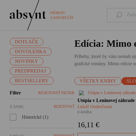
PRÍBEHY
A REPORTÁŽE
Edícia: Mimo e
DOTLAČE
DOVOLENKA
Príbehy, ktoré by vám nemali ujs
NOVINKY
grafické romány. Mimo edície od
PREDPREDAJ
BESTSELLERY
VŠETKY KNIHY
SL
Filter
RESETOVAŤ FILTER
Nie je to žiadna fatamorgána 
Utópia v Leninovej záhrade
pred očami sa im skutočne
Lukáš Onderčanin
ŽÁNRE
RESETOVAŤ
črtajú obrysy vysnívaného raj
e-kniha
Ďaleko za chrbtami nechávaj
Historické (1)
československú biedu a
16,11 €
vyrážajú za volaním svojho
srdca – do Sovietskeho zväzu
RESETOVAŤ