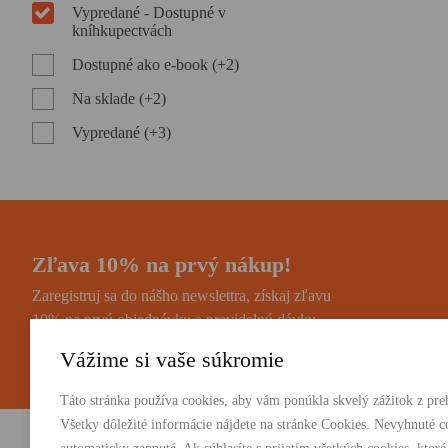
Vypredané - Dostupné v
kníhkupectvách
Dostupné ako e-book (+2)
Na sklade (+2)
Vypredané (+3)
Zľava 10% na prvý nákup!
Zaregistruj sa do nášho newslettra, získaj zľavu
10% na prvú objednávku a pravidelnú dávku
noviniek a zaujímavostí.
Vážime si vaše súkromie
Táto stránka používa cookies, aby vám ponúkla skvelý zážitok z preh
Všetky dôležité informácie nájdete na stránke Cookies. Nevyhnuté c