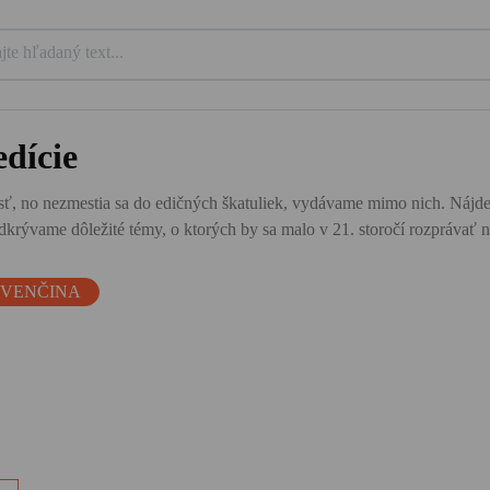
dície
ť, no nezmestia sa do edičných škatuliek, vydávame mimo nich. Nájdete tu
krývame dôležité témy, o ktorých by sa malo v 21. storočí rozprávať n
OVENČINA
–
a.
ú
.