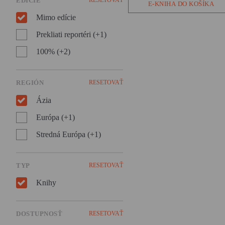
EDÍCIE
Lukáš Onderčanin nám vo
E-KNIHA DO KOŠÍKA
svojom dokumentárnom
Mimo edície
románe ponúka príbeh družst
Interhelpo, ktoré vzniklo v
Prekliati reportéri (+1)
ďalekom Kirgizsku, aby
pomohlo pri budovaní
100% (+2)
Sovietskeho zväzu.
REGIÓN
RESETOVAŤ
Ázia
Európa (+1)
Stredná Európa (+1)
TYP
RESETOVAŤ
Knihy
DOSTUPNOSŤ
RESETOVAŤ