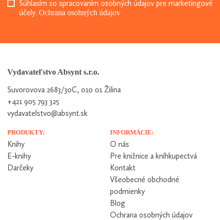
Súhlasím so spracovaním osobných údajov pre marketingové
účely.
Ochrana osobných údajov
Vydavateľstvo Absynt s.r.o.
Suvorovova 2683/30C, 010 01 Žilina
+421 905 793 325
vydavatelstvo@absynt.sk
PRODUKTY:
INFORMÁCIE:
Knihy
O nás
E-knihy
Pre knižnice a kníhkupectvá
Darčeky
Kontakt
Všeobecné obchodné
podmienky
Blog
Ochrana osobných údajov