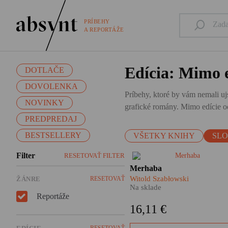
PRÍBEHY
A REPORTÁŽE
Edícia: Mimo e
DOTLAČE
DOVOLENKA
Príbehy, ktoré by vám nemali ujs
NOVINKY
grafické romány. Mimo edície od
PREDPREDAJ
BESTSELLERY
VŠETKY KNIHY
SL
Filter
RESETOVAŤ FILTER
​Niečo na tom Turecku asi bud
Merhaba
inak by na jeho pláže
Witold Szabłowski
ŽÁNRE
RESETOVAŤ
nesmerovali desaťtisíce
Na sklade
Slovákov ročne. Ak patríte
Reportáže
medzi nich, určite by vám
16,11 €
v kufri nemala chýbať kniha
Merhaba.
RESETOVAŤ