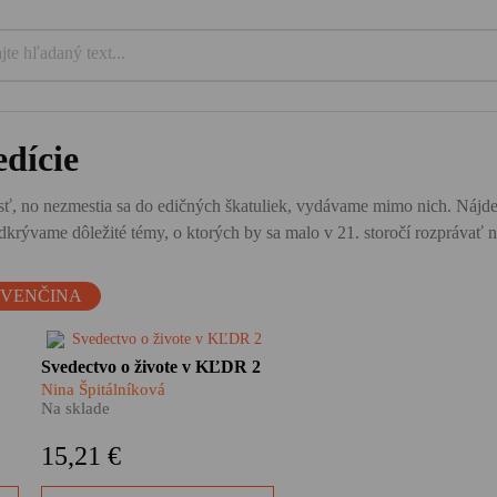
dície
ť, no nezmestia sa do edičných škatuliek, vydávame mimo nich. Nájdete tu
krývame dôležité témy, o ktorých by sa malo v 21. storočí rozprávať n
OVENČINA
e,
Čo vám evokuje Severná
Svedectvo o živote v KĽDR 2
Kórea? Ostnatý drôt
Nina Špitálníková
pracovných táborov? Úsmevy
Na sklade
šťastných detí v rovnošatách?
Nečitateľné tváre božských
15,21 €
vodcov? To všetko letmo
poznáme z fotografií a filmov.