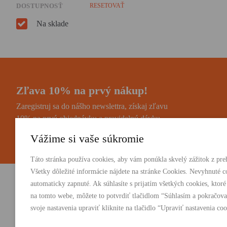
DOSTUPNOSŤ
RESETOVAŤ
Na sklade
Zľava 10% na prvý nákup!
Zaregistruj sa do nášho newslettra, získaj zľavu
10% na prvú objednávku a pravidelnú dávku
noviniek a zaujímavostí.
Vážime si vaše súkromie
Táto stránka používa cookies, aby vám ponúkla skvelý zážitok z preh
Všetky dôležité informácie nájdete na stránke Cookies. Nevyhnuté c
automaticky zapnuté. Ak súhlasíte s prijatím všetkých cookies, ktoré
Vydavateľstvo Absynt s.r.o.
PRODUKTY:
na tomto webe, môžete to potvrdiť tlačidlom “Súhlasím a pokračova
Knihy
svoje nastavenia upraviť kliknite na tlačidlo “Upraviť nastavenia coo
Suvorovova 2683/30C, 010 01 Žilina
E-knihy
+421 905 793 325