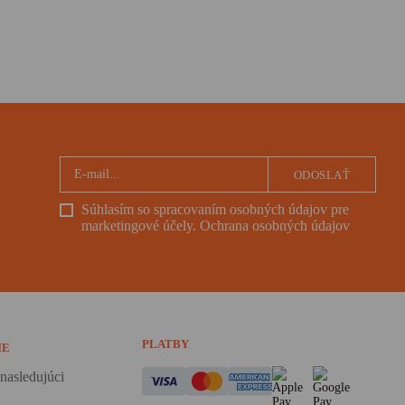
ODOSLAŤ
Súhlasím so spracovaním osobných údajov pre
marketingové účely.
Ochrana osobných údajov
PLATBY
IE
nasledujúci