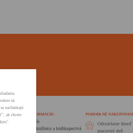
liadania.
ookies sú
 sa nachádzajú
INFORMÁCIE:
POHODLNÉ NAKUPOVAN
ť", ak chcete
O nás
kies".
Odosielame ihneď 
Pre knižnice a kníhkupectvá
pracovný deň