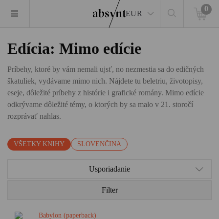
0
EUR
Edícia: Mimo edície
Príbehy, ktoré by vám nemali ujsť, no nezmestia sa do edičných
škatuliek, vydávame mimo nich. Nájdete tu beletriu, životopisy,
eseje, dôležité príbehy z histórie i grafické romány. Mimo edície
odkrývame dôležité témy, o ktorých by sa malo v 21. storočí
rozprávať nahlas.
VŠETKY KNIHY
SLOVENČINA
Usporiadanie
Filter