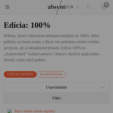
0
EUR
Edícia: 100%
Príbehy, ktoré s hlavnými hrdinami prežijete na 100%. Silné
príbehy na hrane reality a fikcie vás pritiahnu nielen sviežim
jazykom, ale aj aktuálnymi témami. Edícia 100% je
„stopercentný“ kokteil autorov i žánrov, ktorých spája jedno -
človek a jeho silný príbeh.
VŠETKY KNIHY
SLOVENČINA
Usporiadanie
Filter