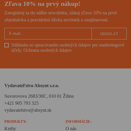
Zľava 10% na prvý nákup!
Zaregistruj sa do nášho newslettra, získaj zľavu 10% na prvú
objednávku a pravidelnú dávku noviniek a zaujímavostí.
ODOSLAŤ
Súhlasím so spracovaním osobných údajov pre marketingové
účely.
Ochrana osobných údajov
Vydavateľstvo Absynt s.r.o.
Suvorovova 2683/30C, 010 01 Žilina
+421 905 793 325
vydavatelstvo@absynt.sk
PRODUKTY:
INFORMÁCIE:
Knihy
O nás