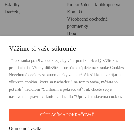
E-knihy
Pre knižnice a kníhkupectvá
Darčeky
Kontakt
Všeobecné obchodné
podmienky
Blog
Ochrana osobných údajov
Vážime si vaše súkromie
Creative Europe
POHODLNÉ NAKUPOVANIE
Táto stránka používa cookies, aby vám ponúkla skvelý zážitok z
prehliadania. Všetky dôležité informácie nájdete na stránke Cookies.
Odosielame ihneď nasledujúci pracovný deň
Nevyhnuté cookies sú automaticky zapnuté. Ak súhlasíte s prijatím
Doprava zdarma už od 49 €
všetkých cookies, ktoré sa nachádzajú na tomto webe, môžete to
potvrdiť tlačidlom “Súhlasím a pokračovať", ak chcete svoje
PLATBY
nastavenia upraviť kliknite na tlačidlo “Upraviť nastavenia cookies".
SÚHLASÍM A POKRAČOVAŤ
SLEDUJTE NÁS
Odmietnuť všetko