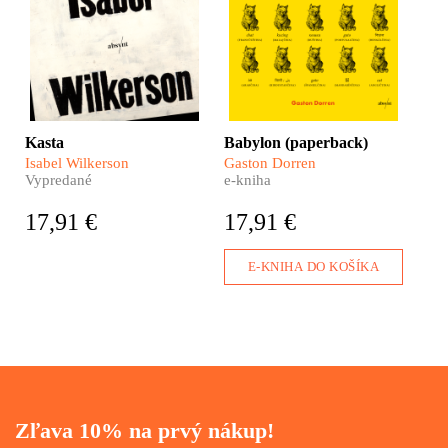
Indonézania, ktorých je
265 miliónov, žijú na
takmer tisícke ostrovov a
hovoria sedemsto
jazykmi? Pripravte sa,
čaká vás Babylon –
divoká jazyková cesta
okolo sveta!
Kasta
Babylon (paperback)
Isabel Wilkerson
Gaston Dorren
Vypredané
e-kniha
17,91 €
17,91 €
E-KNIHA DO KOŠÍKA
Zľava 10% na prvý nákup!