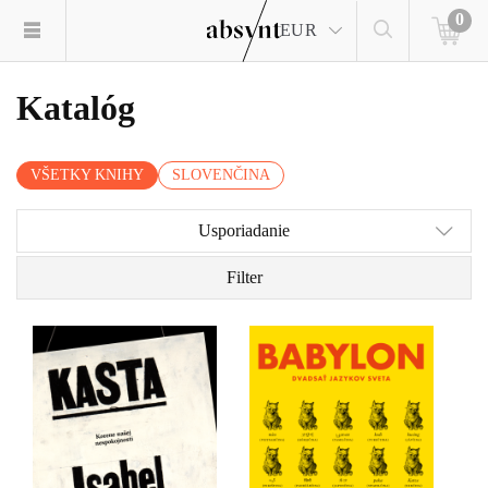
0
EUR
Katalóg
VŠETKY KNIHY
SLOVENČINA
Usporiadanie
Filter
Kasta je nálepka, ktorá
​Ako sa môžete čo
hovorí, ako máme s
najefektívnejšie naučiť po
človekom zaobchádzať.
vietnamsky? Prečo je
nemčina najväčším
čudákom spomedzi
všetkých jazykov? A ako
spolu komunikujú