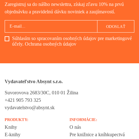
Zaregistruj sa do nášho newslettra, získaj zľavu 10% na prvú
objednávku a pravidelnú dávku noviniek a zaujímavostí.
ODOSLAŤ
Súhlasím so spracovaním osobných údajov pre marketingové
účely.
Ochrana osobných údajov
Vydavateľstvo Absynt s.r.o.
Suvorovova 2683/30C, 010 01 Žilina
+421 905 793 325
vydavatelstvo@absynt.sk
PRODUKTY:
INFORMÁCIE:
Knihy
O nás
E-knihy
Pre knižnice a kníhkupectvá