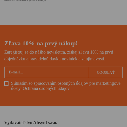
Zľava 10% na prvý nákup!
Zaregistruj sa do nášho newslettra, získaj zľavu 10% na prvú
objednávku a pravidelnú dávku noviniek a zaujímavostí.
ODOSLAŤ
Súhlasím so spracovaním osobných údajov pre marketingové
účely.
Ochrana osobných údajov
Vydavateľstvo Absynt s.r.o.