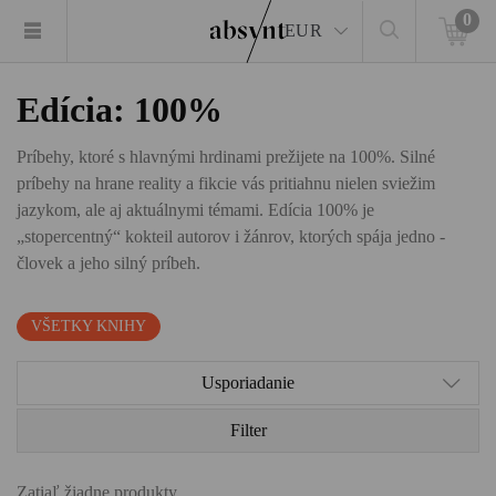
0
EUR
Edícia: 100%
Príbehy, ktoré s hlavnými hrdinami prežijete na 100%. Silné
príbehy na hrane reality a fikcie vás pritiahnu nielen sviežim
jazykom, ale aj aktuálnymi témami. Edícia 100% je
„stopercentný“ kokteil autorov i žánrov, ktorých spája jedno -
človek a jeho silný príbeh.
VŠETKY KNIHY
Usporiadanie
Filter
Zatiaľ žiadne produkty.