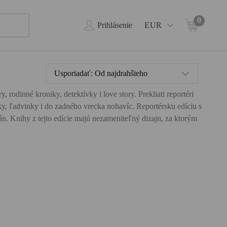
0
Prihlásenie
EUR
Usporiadať:
Od najdrahšieho
, rodinné kroniky, detektívky i love story. Prekliati reportéri
ky, ľadvinky i do zadného vrecka nohavíc. Reportérsku edíciu s
. Knihy z tejto edície majú nezameniteľný dizajn, za ktorým
 dva
hod,