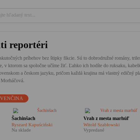
ti reportéri
 skutočných príbehov bez štipky fikcie. Sú to dobrodružné romány, trilery
te, v ktorom sa spoločne učíme žiť. Ľahko ich hodíte do ruksaku, kabel
venskom a českom jazyku, pričom každá krajina má vlastný edičný plán
na Morháčová.
OVENČINA
Ryszard Kapuściński v knihe
Turecko, obrovská krajina
Šachinšach
Vrah z mesta marhúľ
v
Šachinšach s chirurgickou
roztrhnutá na dve polovice,
Ryszard Kapuściński
Witold Szabłowski
na
presnosťou popisuje, ako
nezmieriteľné a diametrálne
Na sklade
Vypredané
samoľúbosť iránskeho vládcu
odlišné svety. Západ a Výc
doviedla Irán krok za krokom
Európa a Blízky Východ,