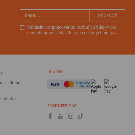
ODOSLAŤ
Súhlasím so spracovaním osobných údajov pre
marketingové účely.
Ochrana osobných údajov
PLATBY
IE
nasledujúci
 od 49 €
SLEDUJTE NÁS