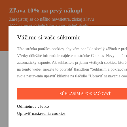
Zľava 10% na prvý nákup!
Zaregistruj sa do nášho newslettra, získaj zľavu
10% na prvú objednávku a pravidelnú dávku
noviniek a zaujímavostí.
Vážime si vaše súkromie
Táto stránka používa cookies, aby vám ponúkla skvelý zážitok z preh
Všetky dôležité informácie nájdete na stránke Cookies. Nevyhnuté c
automaticky zapnuté. Ak súhlasíte s prijatím všetkých cookies, ktoré
Vydavateľstvo Absynt s.r.o.
PRODUKTY:
na tomto webe, môžete to potvrdiť tlačidlom “Súhlasím a pokračova
Knihy
svoje nastavenia upraviť kliknite na tlačidlo “Upraviť nastavenia coo
Suvorovova 2683/30C, 010 01 Žilina
E-knihy
+421 905 793 325
Darčeky
vydavatelstvo@absynt.sk
SÚHLASÍM A POKRAČOVAŤ
Odmietnuť všetko
Upraviť nastavenia cookies