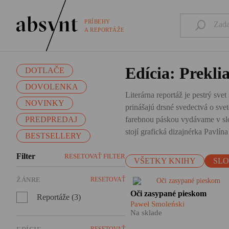
PRÍBEHY
A REPORTÁŽE
Edícia: Preklia
DOTLAČE
DOVOLENKA
Literárna reportáž je pestrý svet
NOVINKY
prinášajú drsné svedectvá o sve
PREDPREDAJ
farebnou páskou vydávame v slo
stojí grafická dizajnérka Pavlí
BESTSELLERY
Filter
RESETOVAŤ FILTER
VŠETKY KNIHY
SL
ŽÁNRE
RESETOVAŤ
Je ešte možné dosiahnuť mier
Oči zasypané pieskom
Reportáže (3)
na území Palestíny a Izraela, 
Paweł Smoleński
Jeruzaleme, v Pásme Gazy a 
Na sklade
Západnom brehu Jordánu?
RESETOVAŤ