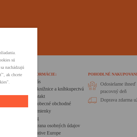
liadania.
ookies sú
 sa nachádzajú
INFORMÁCIE:
POHODLNÉ NAKUPOVAN
ť", ak chcete
O nás
kies".
Odosielame ihneď 
Pre knižnice a kníhkupectvá
pracovný deň
Kontakt
Doprava zdarma už
Všeobecné obchodné
podmienky
Blog
Ochrana osobných údajov
Creative Europe