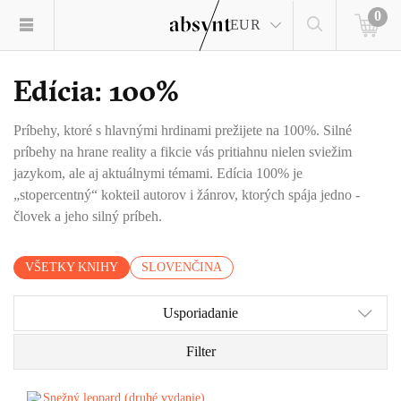
0
EUR
Edícia: 100%
Príbehy, ktoré s hlavnými hrdinami prežijete na 100%. Silné
príbehy na hrane reality a fikcie vás pritiahnu nielen sviežim
jazykom, ale aj aktuálnymi témami. Edícia 100% je
„stopercentný“ kokteil autorov i žánrov, ktorých spája jedno -
človek a jeho silný príbeh.
VŠETKY KNIHY
SLOVENČINA
Usporiadanie
Filter