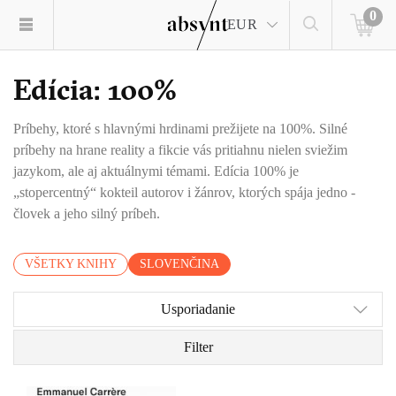
0
EUR
Edícia: 100%
Príbehy, ktoré s hlavnými hrdinami prežijete na 100%. Silné
príbehy na hrane reality a fikcie vás pritiahnu nielen sviežim
jazykom, ale aj aktuálnymi témami. Edícia 100% je
„stopercentný“ kokteil autorov i žánrov, ktorých spája jedno -
človek a jeho silný príbeh.
VŠETKY KNIHY
SLOVENČINA
Usporiadanie
Filter