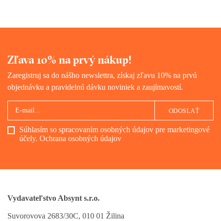
Zľava 10% na prvý nákup!
Zaregistruj sa do nášho newslettra, získaj zľavu 10% na prvú
objednávku a pravidelnú dávku noviniek a zaujímavostí.
ODOSLAŤ
Súhlasím so spracovaním osobných údajov pre marketingové
účely.
Ochrana osobných údajov
Vydavateľstvo Absynt s.r.o.
Suvorovova 2683/30C, 010 01 Žilina