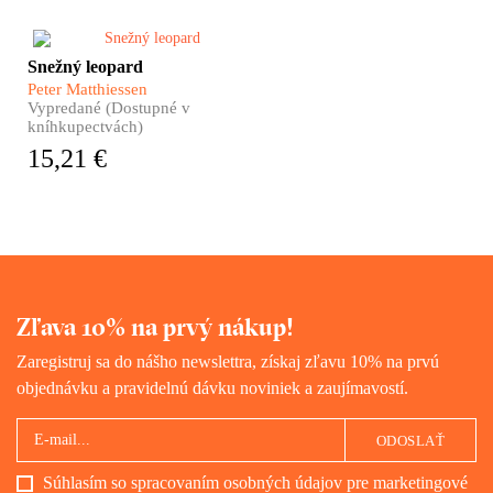
Himalájske dobrodružstvo,
Snežný leopard
nezvyčajný cestopis, hlboká
Peter Matthiessen
meditácia i silný
Vypredané (Dostupné v
autobiografický román. Taký je
kníhkupectvách)
Snežný leopard Petra
15,21 €
Matthiessena, pútnika po
zamrznutých úpätiach strechy
sveta i hľadača vnútorného
pokoja, román ocenený
prestížnou National Book
Award.
Zľava 10% na prvý nákup!
Zaregistruj sa do nášho newslettra, získaj zľavu 10% na prvú
objednávku a pravidelnú dávku noviniek a zaujímavostí.
ODOSLAŤ
Súhlasím so spracovaním osobných údajov pre marketingové