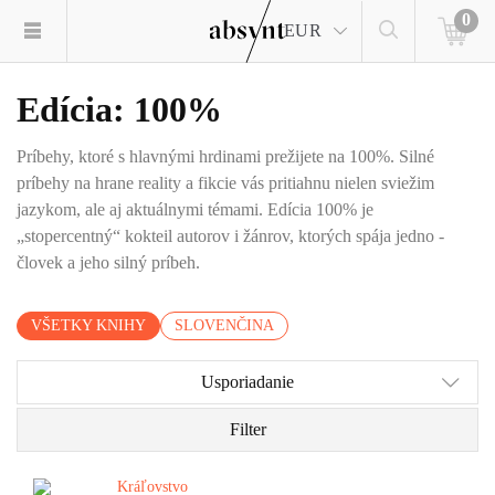
0
EUR
Edícia: 100%
Príbehy, ktoré s hlavnými hrdinami prežijete na 100%. Silné
príbehy na hrane reality a fikcie vás pritiahnu nielen sviežim
jazykom, ale aj aktuálnymi témami. Edícia 100% je
„stopercentný“ kokteil autorov i žánrov, ktorých spája jedno -
človek a jeho silný príbeh.
VŠETKY KNIHY
SLOVENČINA
Usporiadanie
Filter