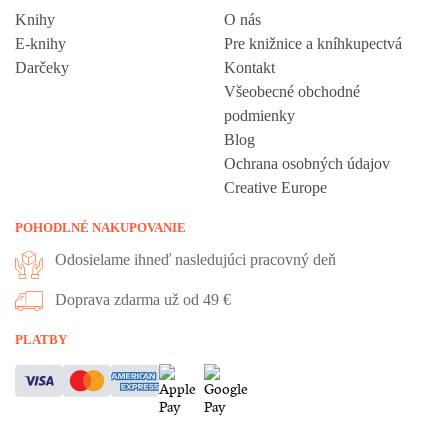
Knihy
O nás
E-knihy
Pre knižnice a kníhkupectvá
Darčeky
Kontakt
Všeobecné obchodné
podmienky
Blog
Ochrana osobných údajov
Creative Europe
POHODLNÉ NAKUPOVANIE
Odosielame ihneď nasledujúci pracovný deň
Doprava zdarma už od 49 €
Vážime si vaše súkromie
PLATBY
Táto stránka používa cookies, aby vám ponúkla skvelý zážitok z
prehliadania. Všetky dôležité informácie nájdete na stránke Cookies.
Nevyhnuté cookies sú automaticky zapnuté. Ak súhlasíte s prijatím