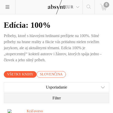
0
EUR
Edícia: 100%
Príbehy, ktoré s hlavnými hrdinami prežijete na 100%. Silné
príbehy na hrane reality a fikcie vás pritiahnu nielen sviežim
jazykom, ale aj aktuálnymi témami. Edícia 100% je
„stopercentný“ kokteil autorov i žánrov, ktorých spája jedno -
človek a jeho silný príbeh.
VŠETKY KNIHY
SLOVENČINA
Usporiadanie
Filter