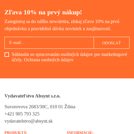
Zľava 10% na prvý nákup!
Zaregistruj sa do nášho newslettra, získaj zľavu 10% na prvú
objednávku a pravidelnú dávku noviniek a zaujímavostí.
ODOSLAŤ
Súhlasím so spracovaním osobných údajov pre marketingové
účely.
Ochrana osobných údajov
Vydavateľstvo Absynt s.r.o.
Suvorovova 2683/30C, 010 01 Žilina
+421 905 793 325
vydavatelstvo@absynt.sk
PRODUKTY:
INFORMÁCIE: