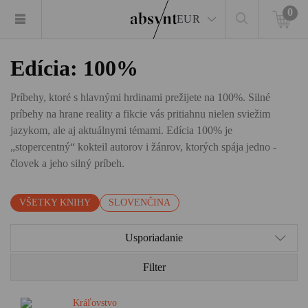
0
EUR
Edícia: 100%
Príbehy, ktoré s hlavnými hrdinami prežijete na 100%. Silné
príbehy na hrane reality a fikcie vás pritiahnu nielen sviežim
jazykom, ale aj aktuálnymi témami. Edícia 100% je
„stopercentný“ kokteil autorov i žánrov, ktorých spája jedno -
človek a jeho silný príbeh.
VŠETKY KNIHY
SLOVENČINA
Usporiadanie
Filter