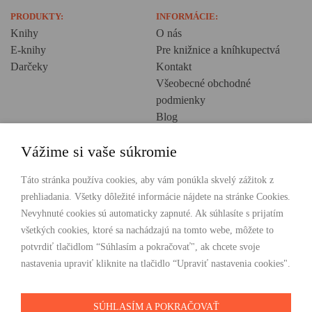
PRODUKTY:
INFORMÁCIE:
Knihy
O nás
E-knihy
Pre knižnice a kníhkupectvá
Darčeky
Kontakt
Všeobecné obchodné
podmienky
Blog
Ochrana osobných údajov
Vážime si vaše súkromie
Creative Europe
POHODLNÉ NAKUPOVANIE
Táto stránka používa cookies, aby vám ponúkla skvelý zážitok z
prehliadania. Všetky dôležité informácie nájdete na stránke Cookies.
Odosielame ihneď nasledujúci pracovný deň
Nevyhnuté cookies sú automaticky zapnuté. Ak súhlasíte s prijatím
Doprava zdarma už od 49 €
všetkých cookies, ktoré sa nachádzajú na tomto webe, môžete to
potvrdiť tlačidlom “Súhlasím a pokračovať", ak chcete svoje
PLATBY
nastavenia upraviť kliknite na tlačidlo “Upraviť nastavenia cookies".
SÚHLASÍM A POKRAČOVAŤ