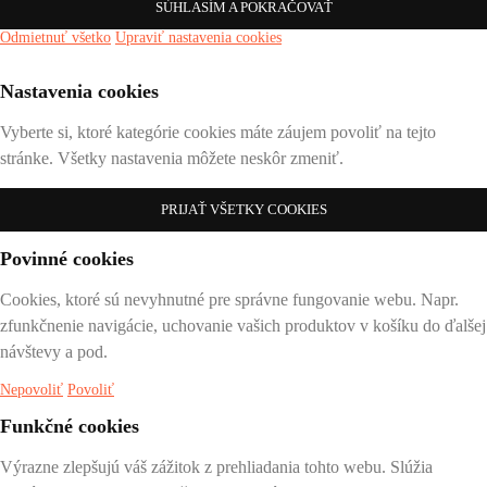
SÚHLASÍM A POKRAČOVAŤ
Odmietnuť všetko
Upraviť nastavenia cookies
Nastavenia cookies
Vyberte si, ktoré kategórie cookies máte záujem povoliť na tejto
stránke. Všetky nastavenia môžete neskôr zmeniť.
PRIJAŤ VŠETKY COOKIES
Povinné cookies
Cookies, ktoré sú nevyhnutné pre správne fungovanie webu. Napr.
zfunkčnenie navigácie, uchovanie vašich produktov v košíku do ďalšej
návštevy a pod.
Nepovoliť
Povoliť
Funkčné cookies
Výrazne zlepšujú váš zážitok z prehliadania tohto webu. Slúžia