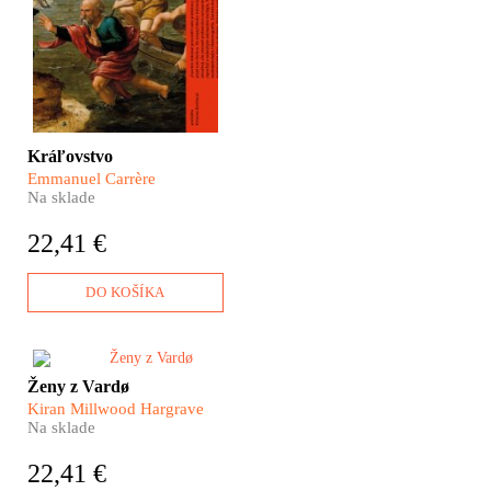
sa prelína autorov intímny
príbeh nájdenej i stratenej
viery v Boha s raným
vekom kresťanstva. Na
túto knihu len tak ľahko
nezabudnete.
Kráľovstvo
Emmanuel Carrère
Na sklade
22,41 €
DO KOŠÍKA
Na to, aby ste získali moc nad
Ženy z Vardø
nezávislými ženami, stačí ich
Kiran Millwood Hargrave
obviniť z čarodejníctva. Platilo
Na sklade
to na začiatku sedemnásteho
storočia. A vlastne to platí aj
22,41 €
dnes. Čo sa stane, keď v búrke