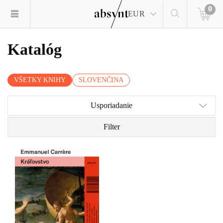
0
EUR
Katalóg
VŠETKY KNIHY
SLOVENČINA
Usporiadanie
Filter
Hlavné postavy tohto
románu dôverne poznáte.
Ježiš Kristus, napríklad.
Alebo apoštol Pavol. Či
svätý Lukáš. Kráľovstvo
Emmanuela Carrèra je
výnimočná kniha, v ktorej