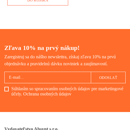
DO KOŠÍKA
Zľava 10% na prvý nákup!
Zaregistruj sa do nášho newslettra, získaj zľavu 10% na prvú
objednávku a pravidelnú dávku noviniek a zaujímavostí.
ODOSLAŤ
Súhlasím so spracovaním osobných údajov pre marketingové
účely.
Ochrana osobných údajov
Vydavateľstvo Absynt s.r.o.