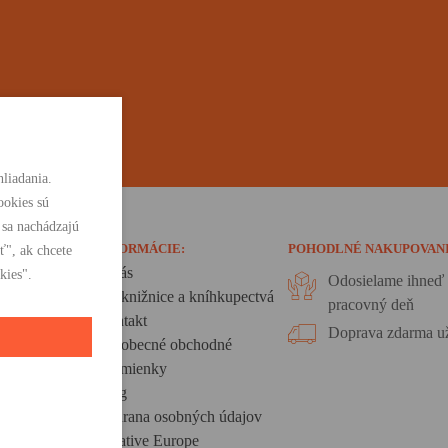
liadania.
ookies sú
 sa nachádzajú
INFORMÁCIE:
POHODLNÉ NAKUPOVAN
ť", ak chcete
O nás
kies".
Odosielame ihneď 
Pre knižnice a kníhkupectvá
pracovný deň
Kontakt
Doprava zdarma už
Všeobecné obchodné
podmienky
Blog
Ochrana osobných údajov
Creative Europe