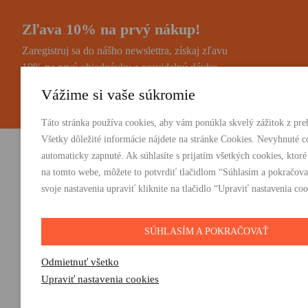
Zľava 10% na prvý nákup!
Zaregistruj sa do nášho newslettra, získaj zľavu
10% na prvú objednávku a pravidelnú dávku
noviniek a zaujímavostí.
Vážime si vaše súkromie
Táto stránka používa cookies, aby vám ponúkla skvelý zážitok z preh
Všetky dôležité informácie nájdete na stránke Cookies. Nevyhnuté c
automaticky zapnuté. Ak súhlasíte s prijatím všetkých cookies, ktoré
Vydavateľstvo Absynt s.r.o.
PRODUKTY:
na tomto webe, môžete to potvrdiť tlačidlom “Súhlasím a pokračova
Knihy
svoje nastavenia upraviť kliknite na tlačidlo “Upraviť nastavenia coo
Suvorovova 2683/30C, 010 01 Žilina
E-knihy
+421 905 793 325
Darčeky
vydavatelstvo@absynt.sk
SÚHLASÍM A POKRAČOVAŤ
Odmietnuť všetko
Upraviť nastavenia cookies