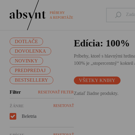
PRÍBEHY
A REPORTÁŽE
Edícia: 100%
DOTLAČE
DOVOLENKA
Príbehy, ktoré s hlavnými hrdina
NOVINKY
100% je „stopercentný“ kokteil a
PREDPREDAJ
BESTSELLERY
VŠETKY KNIHY
Filter
RESETOVAŤ FILTER
Zatiaľ žiadne produkty.
ŽÁNRE
RESETOVAŤ
Beletria
RESETOVAŤ