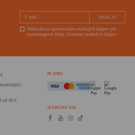
ODOSLAŤ
Súhlasím so spracovaním osobných údajov pre
marketingové účely.
Ochrana osobných údajov
PLATBY
IE
nasledujúci
 od 49 €
SLEDUJTE NÁS