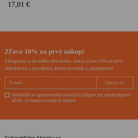
Snežný leopard Petra
17,01 €
Matthiessena, pútnika po
zamrznutých úpätiach strechy
sveta i hľadača vnútorného
pokoja, román ocenený
prestížnou National Book
Award.
Zľava 10% na prvý nákup!
Zaregistruj sa do nášho newslettra, získaj zľavu 10% na prvú
objednávku a pravidelnú dávku noviniek a zaujímavostí.
ODOSLAŤ
Súhlasím so spracovaním osobných údajov pre marketingové
účely.
Ochrana osobných údajov
Vydavateľstvo Absynt s.r.o.