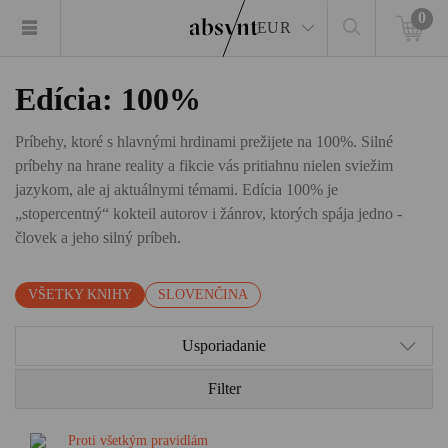
0
EUR
Edícia: 100%
Príbehy, ktoré s hlavnými hrdinami prežijete na 100%. Silné
príbehy na hrane reality a fikcie vás pritiahnu nielen sviežim
jazykom, ale aj aktuálnymi témami. Edícia 100% je
„stopercentný“ kokteil autorov i žánrov, ktorých spája jedno -
človek a jeho silný príbeh.
VŠETKY KNIHY
SLOVENČINA
Usporiadanie
Filter