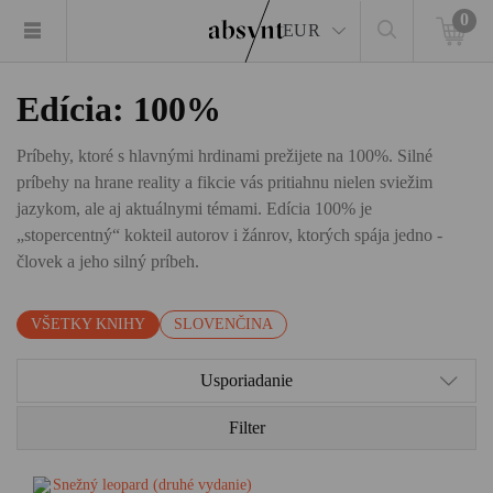
0
EUR
Edícia: 100%
Príbehy, ktoré s hlavnými hrdinami prežijete na 100%. Silné
príbehy na hrane reality a fikcie vás pritiahnu nielen sviežim
jazykom, ale aj aktuálnymi témami. Edícia 100% je
„stopercentný“ kokteil autorov i žánrov, ktorých spája jedno -
človek a jeho silný príbeh.
VŠETKY KNIHY
SLOVENČINA
Usporiadanie
Filter