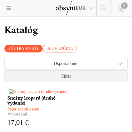
0
EUR
Katalóg
VŠETKY KNIHY
SLOVENČINA
Usporiadanie
Filter
Snežný leopard (druhé
Himalájske dobrodružstvo,
vydanie)
nezvyčajný cestopis, hlboká
meditácia i silný
Peter Matthiessen
autobiografický román. Taký je
Vypredané
Snežný leopard Petra
17,01 €
Matthiessena, pútnika po
zamrznutých úpätiach strechy