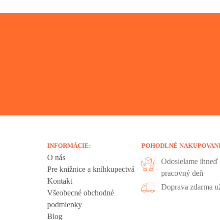
INFORMÁCIE:
POHODLNÉ NAKUPOVAN
O nás
Odosielame ihneď 
Pre knižnice a kníhkupectvá
pracovný deň
Kontakt
liadania.
Doprava zdarma už
Všeobecné obchodné
ookies sú
podmienky
 sa nachádzajú
Blog