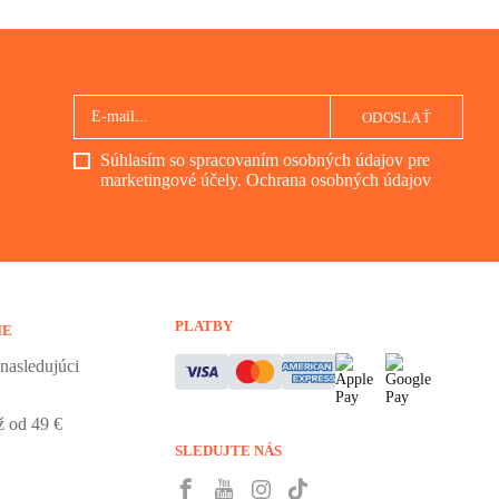
ODOSLAŤ
Súhlasím so spracovaním osobných údajov pre
marketingové účely.
Ochrana osobných údajov
PLATBY
IE
nasledujúci
 od 49 €
SLEDUJTE NÁS