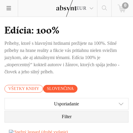
0
EUR
Edícia: 100%
Príbehy, ktoré s hlavnými hrdinami prežijete na 100%. Silné
príbehy na hrane reality a fikcie vás pritiahnu nielen sviežim
jazykom, ale aj aktuálnymi témami. Edícia 100% je
„stopercentný“ kokteil autorov i žánrov, ktorých spája jedno -
človek a jeho silný príbeh.
VŠETKY KNIHY
SLOVENČINA
Usporiadanie
Filter