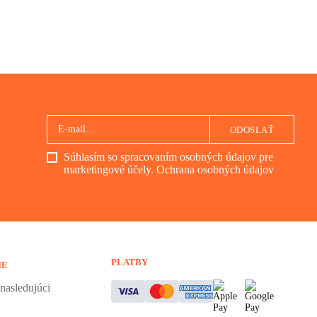
ODOSLAŤ
Súhlasím so spracovaním osobných údajov pre
marketingové účely.
Ochrana osobných údajov
PLATBY
IE
nasledujúci