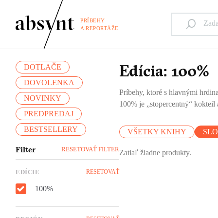
PRÍBEHY
A REPORTÁŽE
Edícia: 100%
DOTLAČE
DOVOLENKA
Príbehy, ktoré s hlavnými hrdina
NOVINKY
100% je „stopercentný“ kokteil a
PREDPREDAJ
BESTSELLERY
VŠETKY KNIHY
SL
Filter
RESETOVAŤ FILTER
Zatiaľ žiadne produkty.
EDÍCIE
RESETOVAŤ
100%