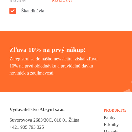
REGIÓN
RESETOVAŤ
Škandinávia
Zľava 10% na prvý nákup!
Zaregistruj sa do nášho newslettra, získaj zľavu
10% na prvú objednávku a pravidelnú dávku
noviniek a zaujímavostí.
Vydavateľstvo Absynt s.r.o.
PRODUKTY:
Knihy
Suvorovova 2683/30C, 010 01 Žilina
E-knihy
+421 905 793 325
Darčeky