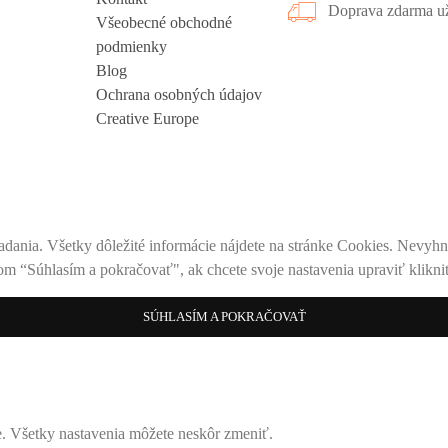
Doprava zdarma už
Všeobecné obchodné
podmienky
Blog
Ochrana osobných údajov
Creative Europe
adania. Všetky dôležité informácie nájdete na stránke Cookies. Nevyhnu
om “Súhlasím a pokračovať", ak chcete svoje nastavenia upraviť kliknit
SÚHLASÍM A POKRAČOVAŤ
ke. Všetky nastavenia môžete neskôr zmeniť.