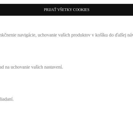
PRIJAŤ VŠETKY COOKIES
nkčnenie navigácie, uchovanie vašich produktov v košíku do ďalšej ná
lad na uchovanie vašich nastavení.
iadaní.