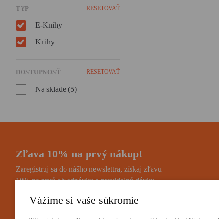
TYP
RESETOVAŤ
E-Knihy
Knihy
DOSTUPNOSŤ
RESETOVAŤ
Na sklade (5)
Zľava 10% na prvý nákup!
Zaregistruj sa do nášho newslettra, získaj zľavu
10% na prvú objednávku a pravidelnú dávku
noviniek a zaujímavostí.
Vážime si vaše súkromie