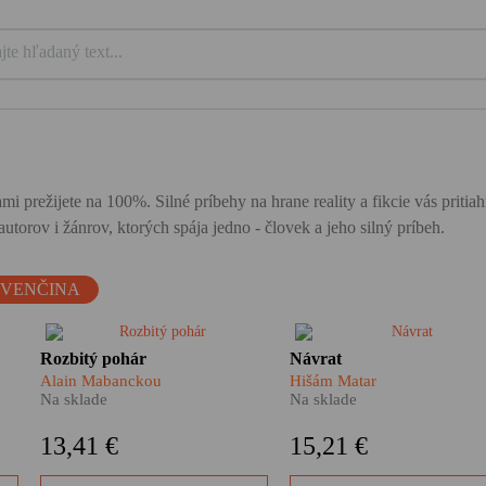
mi prežijete na 100%. Silné príbehy na hrane reality a fikcie vás priti
utorov i žánrov, ktorých spája jedno - človek a jeho silný príbeh.
OVENČINA
Keď ťa život položí na kolená,
Kaddáfího režim mu ukrado
Rozbitý pohár
Návrat
nezostáva ti nič iné, ako sa opiť
otca a spravil z neho vyhna
Alain Mabanckou
Hišám Matar
a poriadne to roztočiť. Alain
Dvadsaťpäť rokov nevidel
Na sklade
Na sklade
Mabanckou napísal krásnu
svoje mesto, svoje ulice, sv
knihu, ktorá nemilosrdne, a
rodný dom. Teraz, keď
13,41 €
15,21 €
pritom veľmi ľudsky a láskavo
diktatúra padla, rozhodol sa
ironizuje svet umelcov a
vrátiť. Žije ešte jeho otec? 