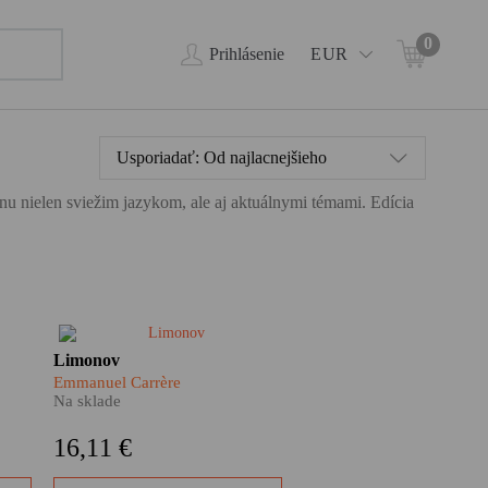
0
Prihlásenie
EUR
Usporiadať:
Od najlacnejšieho
ahnu nielen sviežim jazykom, ale aj aktuálnymi témami. Edícia
l
Emmanuel Carrère sa rozhodol
Limonov
nca.
knižne spracovať život jednej z
Emmanuel Carrère
najkontroverznejších osobností
Na sklade
oj
moderných ruských dejín.
Limonovov osud sleduje od
16,11 €
jeho neľahkého detstva až po
A ak
zúfalé a napokon úspešné