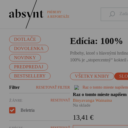
PRÍBEHY
A REPORTÁŽE
Edícia: 100%
DOTLAČE
DOVOLENKA
Príbehy, ktoré s hlavnými hrdina
NOVINKY
100% je „stopercentný“ kokteil a
PREDPREDAJ
BESTSELLERY
VŠETKY KNIHY
SL
Filter
RESETOVAŤ FILTER
Naše predstavy o Afrike stále
Raz o tomto mieste napíšem
ovládajú viac predsudky a
Binyavanga Wainaina
ŽÁNRE
RESETOVAŤ
ošúchané klišé ako reálne
Na sklade
skúsenosti. Binyavanga
Beletria
Wainaina nám jednu takúto
13,41 €
skúsenosť sprostredkuje.
RESETOVAŤ