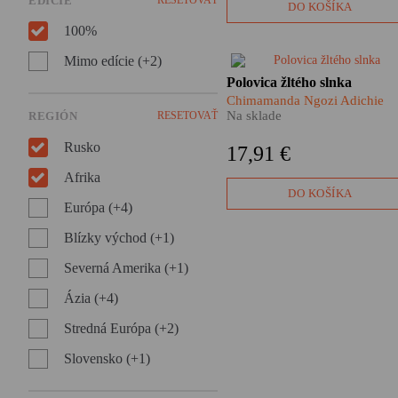
EDÍCIE
DO KOŠÍKA
100%
Mimo edície (+2)
Majstrovský román Polovica
Polovica žltého slnka
žltého slnka nám ukazuje, ak
Chimamanda Ngozi Adichie
môže vyzerať zápas o
Na sklade
REGIÓN
RESETOVAŤ
oslobodenie spod nadvlády
kolonializmu, ale aj to, ako
Rusko
17,91 €
fatálne zasahuje vojna do
ľudských životov. Akákoľvek
Afrika
vojna. Chimamanda Ngozi
DO KOŠÍKA
Adichie opäť otvára bolestivé
Európa (+4)
témy a z hlbín minulosti
Blízky východ (+1)
vyvoláva príbehy, ktoré navž
zmenili tvár jednej krajiny.
Severná Amerika (+1)
Ázia (+4)
Stredná Európa (+2)
Slovensko (+1)