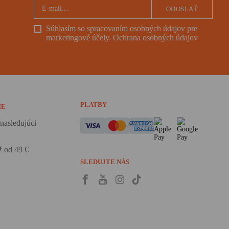
ODOSLAŤ
Súhlasím so spracovaním osobných údajov pre
marketingové účely.
Ochrana osobných údajov
PLATBY
IE
nasledujúci
 od 49 €
SLEDUJTE NÁS