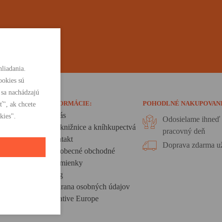
liadania.
ookies sú
 sa nachádzajú
INFORMÁCIE:
POHODLNÉ NAKUPOVAN
ť", ak chcete
O nás
kies".
Odosielame ihneď 
Pre knižnice a kníhkupectvá
pracovný deň
Kontakt
Doprava zdarma už
Všeobecné obchodné
podmienky
Blog
Ochrana osobných údajov
Creative Europe