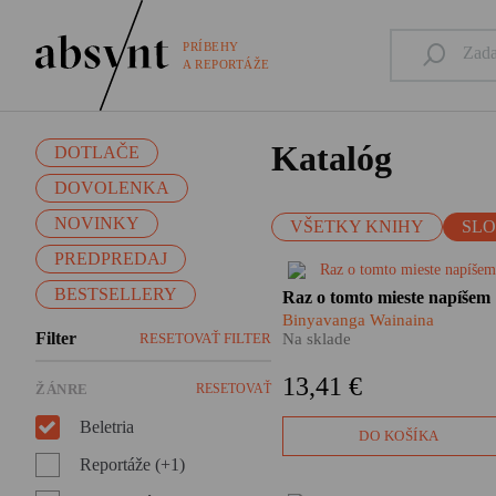
PRÍBEHY
A REPORTÁŽE
Katalóg
DOTLAČE
DOVOLENKA
NOVINKY
VŠETKY KNIHY
SL
PREDPREDAJ
Naše predstavy o Afrike stále
BESTSELLERY
Raz o tomto mieste napíšem
ovládajú viac predsudky a
Binyavanga Wainaina
ošúchané klišé ako reálne
Filter
RESETOVAŤ FILTER
Na sklade
skúsenosti. Binyavanga
Wainaina nám jednu takúto
13,41 €
ŽÁNRE
RESETOVAŤ
skúsenosť sprostredkuje.
Beletria
DO KOŠÍKA
Reportáže (+1)