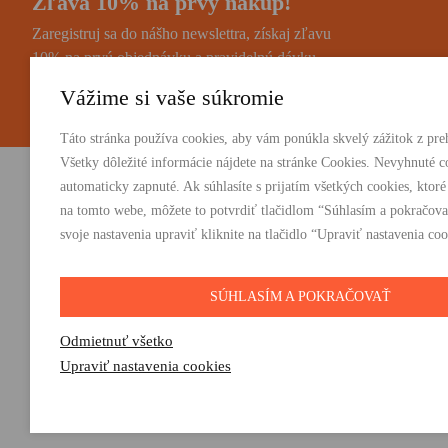
Zľava 10% na prvý nákup!
Zaregistruj sa do nášho newslettra, získaj zľavu
10% na prvú objednávku a pravidelnú dávku
noviniek a zaujímavostí.
Vážime si vaše súkromie
Táto stránka používa cookies, aby vám ponúkla skvelý zážitok z preh
Všetky dôležité informácie nájdete na stránke Cookies. Nevyhnuté c
automaticky zapnuté. Ak súhlasíte s prijatím všetkých cookies, ktoré
Vydavateľstvo Absynt s.r.o.
PRODUKTY:
na tomto webe, môžete to potvrdiť tlačidlom “Súhlasím a pokračova
Knihy
svoje nastavenia upraviť kliknite na tlačidlo “Upraviť nastavenia coo
Suvorovova 2683/30C, 010 01 Žilina
E-knihy
+421 905 793 325
Darčeky
vydavatelstvo@absynt.sk
SÚHLASÍM A POKRAČOVAŤ
Odmietnuť všetko
Upraviť nastavenia cookies