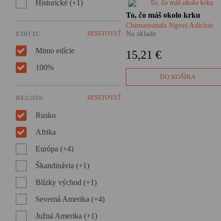
Historické (+1)
​Dojemné i angažované
To, čo máš okolo krku
poviedky obľúbenej
Chimamanda Ngozi Adichie
Chimamandy Ngozi Adichie
Na sklade
EDÍCIE
RESETOVAŤ
prenikajú pod povrch vzťaho
medzi mužmi a ženami,
Mimo edície
15,21 €
rodičmi a deťmi, ale aj Nigéri
a západným svetom. Táto kni
100%
predstavuje jej rozprávačské
DO KOŠÍKA
majstrovstvo v tej najčistejšej
podobe!
REGIÓN
RESETOVAŤ
Rusko
Afrika
Európa (+4)
Škandinávia (+1)
Blízky východ (+1)
Severná Amerika (+4)
Južná Amerika (+1)