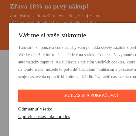
Zľava 10% na prvý nákup!
Zaregistruj sa do nášho newslettra, získaj zľavu
10% na prvú objednávku a pravidelnú dávku
noviniek a zaujímavostí.
Vážime si vaše súkromie
Táto stránka používa cookies, aby vám ponúkla skvelý zážitok z preh
Všetky dôležité informácie nájdete na stránke Cookies. Nevyhnuté c
automaticky zapnuté. Ak súhlasíte s prijatím všetkých cookies, ktoré
Vydavateľstvo Absynt s.r.o.
PRODUKTY:
na tomto webe, môžete to potvrdiť tlačidlom “Súhlasím a pokračova
Knihy
svoje nastavenia upraviť kliknite na tlačidlo “Upraviť nastavenia coo
Suvorovova 2683/30C, 010 01 Žilina
E-knihy
+421 905 793 325
Darčeky
vydavatelstvo@absynt.sk
SÚHLASÍM A POKRAČOVAŤ
Odmietnuť všetko
Upraviť nastavenia cookies