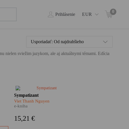
0
Prihlásenie
EUR
Usporiadať:
Od najdrahšieho
ahnu nielen sviežim jazykom, ale aj aktuálnymi témami. Edícia
e
Jeden je agent vietnamských
Sympatizant
chod
komunistov, druhý slúži
Viet Thanh Nguyen
o aj
juhovietnamskému
e-kniha
ako
demokratickému režimu. Sú
ľne
dvaja a pritom je len jeden.
15,21 €
Rozštiepená osobnosť i
í
rozštiepená myseľ dvojitého