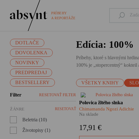
PRÍBEHY
A REPORTÁŽE
Edícia: 100%
DOTLAČE
DOVOLENKA
Príbehy, ktoré s hlavnými hrdina
NOVINKY
100% je „stopercentný“ kokteil a
PREDPREDAJ
BESTSELLERY
VŠETKY KNIHY
SL
Filter
RESETOVAŤ FILTER
Majstrovský román Polovica
Polovica žltého slnka
žltého slnka nám ukazuje, ak
Chimamanda Ngozi Adichie
ŽÁNRE
RESETOVAŤ
môže vyzerať zápas o
Na sklade
oslobodenie spod nadvlády
Beletria (10)
kolonializmu, ale aj to, ako
17,91 €
fatálne zasahuje vojna do
Životopisy (1)
ľudských životov. Akákoľvek