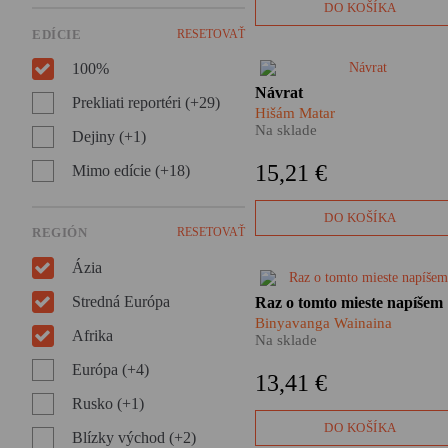
vojna. Chimamanda Ngozi
DO KOŠÍKA
Adichie opäť otvára bolestivé
EDÍCIE
RESETOVAŤ
témy a z hlbín minulosti
vyvoláva príbehy, ktoré navž
100%
zmenili tvár jednej krajiny.
Kaddáfího režim mu ukradol
Návrat
Prekliati reportéri (+29)
otca a spravil z neho vyhnanc
Hišám Matar
Dvadsaťpäť rokov nevidel
Na sklade
Dejiny (+1)
svoje mesto, svoje ulice, svoj
rodný dom. Teraz, keď
15,21 €
Mimo edície (+18)
diktatúra padla, rozhodol sa
vrátiť. Žije ešte jeho otec? A 
zomrel – ako a kedy?
DO KOŠÍKA
REGIÓN
RESETOVAŤ
Ázia
Naše predstavy o Afrike stále
Stredná Európa
Raz o tomto mieste napíšem
ovládajú viac predsudky a
Binyavanga Wainaina
ošúchané klišé ako reálne
Afrika
Na sklade
skúsenosti. Binyavanga
Európa (+4)
Wainaina nám jednu takúto
13,41 €
skúsenosť sprostredkuje.
Rusko (+1)
DO KOŠÍKA
Blízky východ (+2)