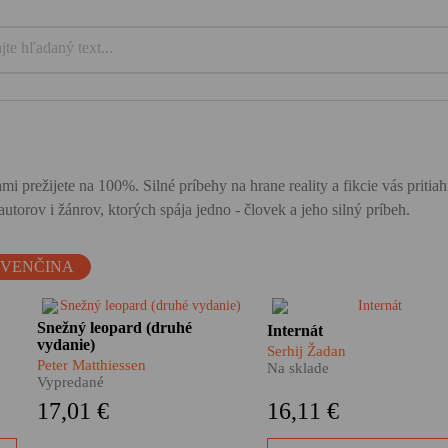
mi prežijete na 100%. Silné príbehy na hrane reality a fikcie vás priti
utorov i žánrov, ktorých spája jedno - človek a jeho silný príbeh.
OVENČINA
Himalájske dobrodružstvo,
Je mrazivý január 2015. Sm
Snežný leopard (druhé
Internát
o
nezvyčajný cestopis, hlboká
na východe Ukrajiny. A vý
vydanie)
Serhij Žadan
meditácia i silný
Ukrajiny – to je vojna. Vie t
Peter Matthiessen
Na sklade
autobiografický román. Taký je
učiteľ Paša, ktorý sleduje, 
Vypredané
Snežný leopard Petra
sa frontová línia nezadržate
17,01 €
16,11 €
Matthiessena, pútnika po
blíži k jeho domu. Buď ju
zamrznutých úpätiach strechy
prekročí, alebo ona prekroč