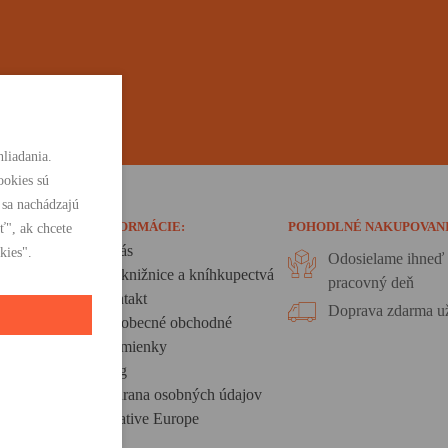
liadania.
ookies sú
 sa nachádzajú
INFORMÁCIE:
POHODLNÉ NAKUPOVAN
ť", ak chcete
O nás
kies".
Odosielame ihneď 
Pre knižnice a kníhkupectvá
pracovný deň
Kontakt
Doprava zdarma už
Všeobecné obchodné
podmienky
Blog
Ochrana osobných údajov
Creative Europe