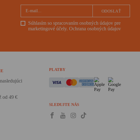
ODOSLAŤ
Súhlasím so spracovaním osobných údajov pre
marketingové účely.
Ochrana osobných údajov
PLATBY
IE
nasledujúci
 od 49 €
SLEDUJTE NÁS