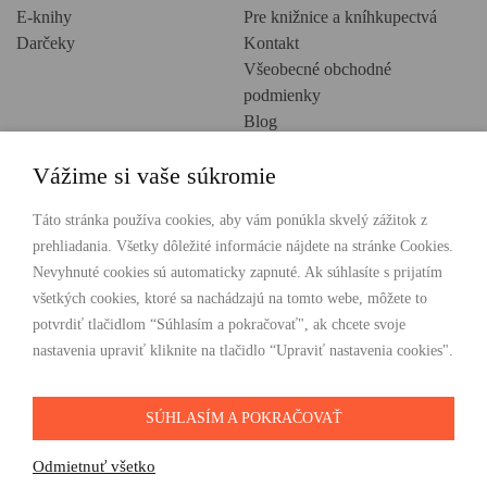
E-knihy
Pre knižnice a kníhkupectvá
Darčeky
Kontakt
Všeobecné obchodné
podmienky
Blog
Ochrana osobných údajov
Vážime si vaše súkromie
Creative Europe
POHODLNÉ NAKUPOVANIE
Táto stránka používa cookies, aby vám ponúkla skvelý zážitok z
prehliadania. Všetky dôležité informácie nájdete na stránke Cookies.
Odosielame ihneď nasledujúci pracovný deň
Nevyhnuté cookies sú automaticky zapnuté. Ak súhlasíte s prijatím
Doprava zdarma už od 49 €
všetkých cookies, ktoré sa nachádzajú na tomto webe, môžete to
potvrdiť tlačidlom “Súhlasím a pokračovať", ak chcete svoje
PLATBY
nastavenia upraviť kliknite na tlačidlo “Upraviť nastavenia cookies".
SÚHLASÍM A POKRAČOVAŤ
SLEDUJTE NÁS
Odmietnuť všetko