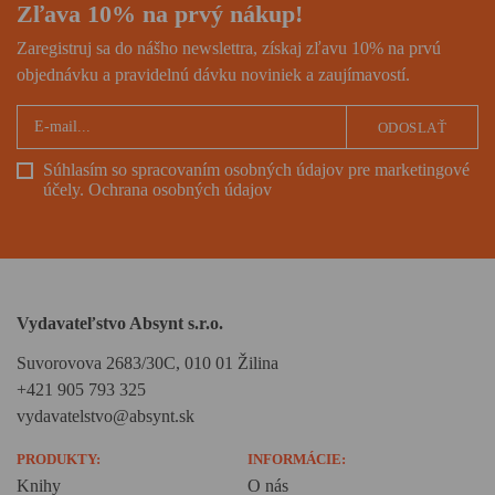
Zľava 10% na prvý nákup!
Zaregistruj sa do nášho newslettra, získaj zľavu 10% na prvú
objednávku a pravidelnú dávku noviniek a zaujímavostí.
ODOSLAŤ
Súhlasím so spracovaním osobných údajov pre marketingové
účely.
Ochrana osobných údajov
Vydavateľstvo Absynt s.r.o.
Suvorovova 2683/30C, 010 01 Žilina
+421 905 793 325
vydavatelstvo@absynt.sk
PRODUKTY:
INFORMÁCIE:
Knihy
O nás