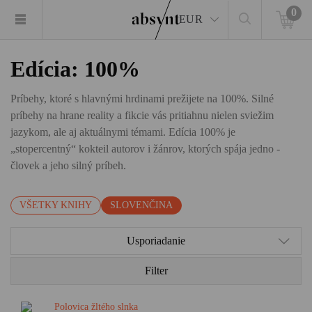
0
EUR
Edícia: 100%
Príbehy, ktoré s hlavnými hrdinami prežijete na 100%. Silné
príbehy na hrane reality a fikcie vás pritiahnu nielen sviežim
jazykom, ale aj aktuálnymi témami. Edícia 100% je
„stopercentný“ kokteil autorov i žánrov, ktorých spája jedno -
človek a jeho silný príbeh.
VŠETKY KNIHY
SLOVENČINA
Usporiadanie
Filter