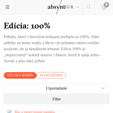
0
EUR
Edícia: 100%
Príbehy, ktoré s hlavnými hrdinami prežijete na 100%. Silné
príbehy na hrane reality a fikcie vás pritiahnu nielen sviežim
jazykom, ale aj aktuálnymi témami. Edícia 100% je
„stopercentný“ kokteil autorov i žánrov, ktorých spája jedno -
človek a jeho silný príbeh.
VŠETKY KNIHY
SLOVENČINA
Usporiadanie
Filter