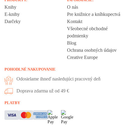
Knihy
O nás
E-knihy
Pre knižnice a kníhkupectvá
Darčeky
Kontakt
Všeobecné obchodné
podmienky
Blog
Ochrana osobných údajov
Creative Europe
POHODLNÉ NAKUPOVANIE
Odosielame ihneď nasledujúci pracovný deň
Doprava zdarma už od 49 €
Vážime si vaše súkromie
PLATBY
Táto stránka používa cookies, aby vám ponúkla skvelý zážitok z
prehliadania. Všetky dôležité informácie nájdete na stránke Cookies.
Nevyhnuté cookies sú automaticky zapnuté. Ak súhlasíte s prijatím