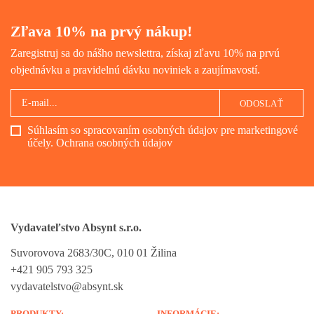
Zľava 10% na prvý nákup!
Zaregistruj sa do nášho newslettra, získaj zľavu 10% na prvú
objednávku a pravidelnú dávku noviniek a zaujímavostí.
ODOSLAŤ
Súhlasím so spracovaním osobných údajov pre marketingové
účely.
Ochrana osobných údajov
Vydavateľstvo Absynt s.r.o.
Suvorovova 2683/30C, 010 01 Žilina
+421 905 793 325
vydavatelstvo@absynt.sk
PRODUKTY:
INFORMÁCIE: