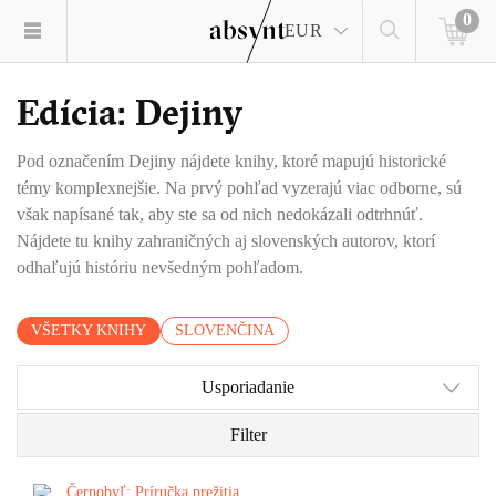
0
EUR
Edícia: Dejiny
Pod označením Dejiny nájdete knihy, ktoré mapujú historické
témy komplexnejšie. Na prvý pohľad vyzerajú viac odborne, sú
však napísané tak, aby ste sa od nich nedokázali odtrhnúť.
Nájdete tu knihy zahraničných aj slovenských autorov, ktorí
odhaľujú históriu nevšedným pohľadom.
VŠETKY KNIHY
SLOVENČINA
Usporiadanie
Filter