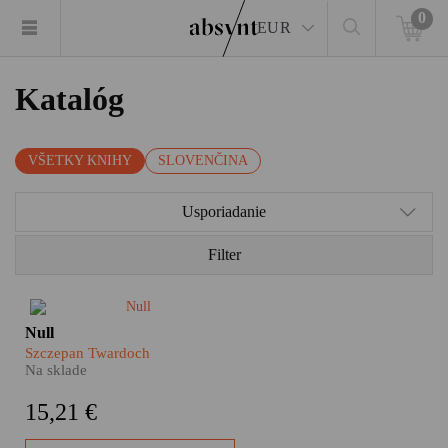
0
EUR
Katalóg
VŠETKY KNIHY
SLOVENČINA
Usporiadanie
Filter
​Nultá línia. To je miesto, kde
Null
umiera už aj nádej. Kde sa
Szczepan Twardoch
pozeráš vojne rovno do očí.
Na sklade
Kde sa dá ísť ďalej jedine cez
mŕtvoly. Ale predsa sa tam ešte
15,21 €
žije. Kdesi medzi lepkavým
blatom a dronmi. Medzi