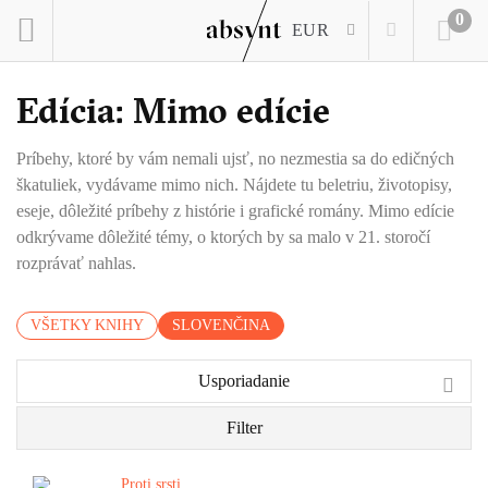
0
EUR
Edícia: Mimo edície
Príbehy, ktoré by vám nemali ujsť, no nezmestia sa do edičných
škatuliek, vydávame mimo nich. Nájdete tu beletriu, životopisy,
eseje, dôležité príbehy z histórie i grafické romány. Mimo edície
odkrývame dôležité témy, o ktorých by sa malo v 21. storočí
rozprávať nahlas.
VŠETKY KNIHY
SLOVENČINA
Usporiadanie
Filter