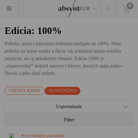
0
EUR
Edícia: 100%
Príbehy, ktoré s hlavnými hrdinami prežijete na 100%. Silné
príbehy na hrane reality a fikcie vás pritiahnu nielen sviežim
jazykom, ale aj aktuálnymi témami. Edícia 100% je
„stopercentný“ kokteil autorov i žánrov, ktorých spája jedno -
človek a jeho silný príbeh.
VŠETKY KNIHY
SLOVENČINA
Usporiadanie
Filter