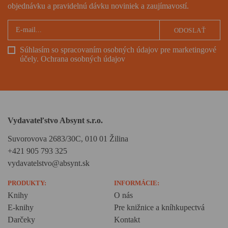
objednávku a pravidelnú dávku noviniek a zaujímavostí.
ODOSLAŤ
Súhlasím so spracovaním osobných údajov pre marketingové
účely.
Ochrana osobných údajov
Vydavateľstvo Absynt s.r.o.
Suvorovova 2683/30C, 010 01 Žilina
+421 905 793 325
vydavatelstvo@absynt.sk
PRODUKTY:
INFORMÁCIE:
Knihy
O nás
E-knihy
Pre knižnice a kníhkupectvá
Darčeky
Kontakt