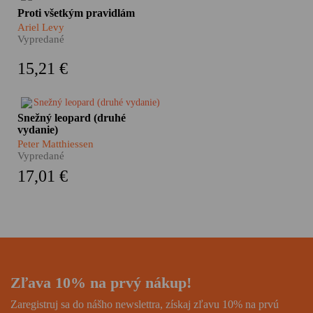
Ariel Levy vo svojom
Proti všetkým pravidlám
autobiografickom románe
Ariel Levy
zachytáva nielen vlastný život,
Vypredané
ale aj našu komplikovanú
súčasnosť. Je to príbeh o veľkej
15,21 €
láske i obrovských stratách, o
závislosti, homosexualite a
veľkej ženskej sile.
Himalájske dobrodružstvo,
Snežný leopard (druhé
nezvyčajný cestopis, hlboká
vydanie)
meditácia i silný
Peter Matthiessen
autobiografický román. Taký je
Vypredané
Snežný leopard Petra
17,01 €
Matthiessena, pútnika po
zamrznutých úpätiach strechy
sveta i hľadača vnútorného
pokoja, román ocenený
prestížnou National Book
Award.
Zľava 10% na prvý nákup!
Zaregistruj sa do nášho newslettra, získaj zľavu 10% na prvú