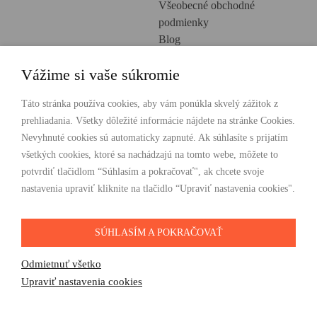
Všeobecné obchodné
podmienky
Blog
Ochrana osobných údajov
Vážime si vaše súkromie
Creative Europe
POHODLNÉ NAKUPOVANIE
Táto stránka používa cookies, aby vám ponúkla skvelý zážitok z
prehliadania. Všetky dôležité informácie nájdete na stránke Cookies.
Odosielame ihneď nasledujúci pracovný deň
Nevyhnuté cookies sú automaticky zapnuté. Ak súhlasíte s prijatím
Doprava zdarma už od 49 €
všetkých cookies, ktoré sa nachádzajú na tomto webe, môžete to
potvrdiť tlačidlom “Súhlasím a pokračovať", ak chcete svoje
PLATBY
nastavenia upraviť kliknite na tlačidlo “Upraviť nastavenia cookies".
SÚHLASÍM A POKRAČOVAŤ
SLEDUJTE NÁS
Odmietnuť všetko
Upraviť nastavenia cookies