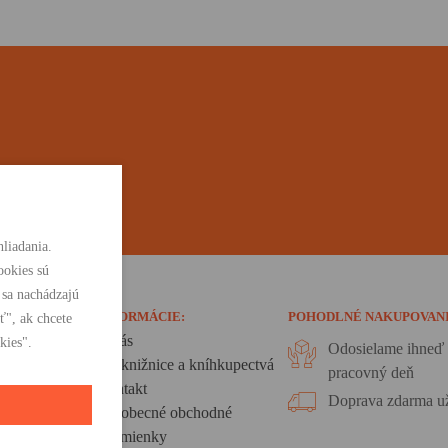
liadania.
ookies sú
 sa nachádzajú
INFORMÁCIE:
POHODLNÉ NAKUPOVAN
ť", ak chcete
O nás
kies".
Odosielame ihneď 
Pre knižnice a kníhkupectvá
pracovný deň
Kontakt
Doprava zdarma už
Všeobecné obchodné
podmienky