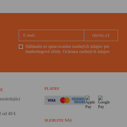
ODOSLAŤ
Súhlasím so spracovaním osobných údajov pre
marketingové účely.
Ochrana osobných údajov
PLATBY
IE
nasledujúci
 od 49 €
SLEDUJTE NÁS