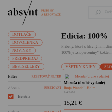
PRÍBEHY
A REPORTÁŽE
Edícia: 100%
DOTLAČE
DOVOLENKA
Príbehy, ktoré s hlavnými hrdina
NOVINKY
100% je „stopercentný“ kokteil a
PREDPREDAJ
BESTSELLERY
VŠETKY KNIHY
SL
Filter
RESETOVAŤ FILTER
​Moruša Iboje Wandall-Holm j
Moruša (druhé vydanie)
dôležitým kamienkom do
Iboja Wandall-Holm
ŽÁNRE
RESETOVAŤ
mozaiky dejín vojnového
e-kniha
Slovenského štátu i tragédie
Beletria
slovenských Židov. Nie je vš
15,21 €
len o tom, nie je len
rozprávaním o vojne a pekle
RESETOVAŤ