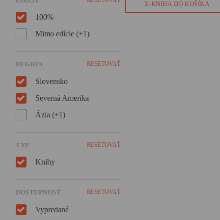
EDÍCIE
koncentrákov. Je aj o nádeji, 
E-KNIHA DO KOŠÍKA
láske, o nesmiernej cene
100%
ľudského života i o obrovskej
túžbe žiť a neprestať byť
Mimo edície (+1)
človekom.
REGIÓN
RESETOVAŤ
Slovensko
Severná Amerika
Ázia (+1)
TYP
RESETOVAŤ
Knihy
DOSTUPNOSŤ
RESETOVAŤ
Vypredané