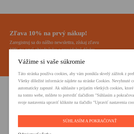
Zľava 10% na prvý nákup!
Zaregistruj sa do nášho newslettra, získaj zľavu
10% na prvú objednávku a pravidelnú dávku
noviniek a zaujímavostí.
Vážime si vaše súkromie
Táto stránka používa cookies, aby vám ponúkla skvelý zážitok z preh
Všetky dôležité informácie nájdete na stránke Cookies. Nevyhnuté c
automaticky zapnuté. Ak súhlasíte s prijatím všetkých cookies, ktoré
Vydavateľstvo Absynt s.r.o.
PRODUKTY:
na tomto webe, môžete to potvrdiť tlačidlom “Súhlasím a pokračova
Knihy
svoje nastavenia upraviť kliknite na tlačidlo “Upraviť nastavenia coo
Suvorovova 2683/30C, 010 01 Žilina
E-knihy
+421 905 793 325
Darčeky
vydavatelstvo@absynt.sk
SÚHLASÍM A POKRAČOVAŤ