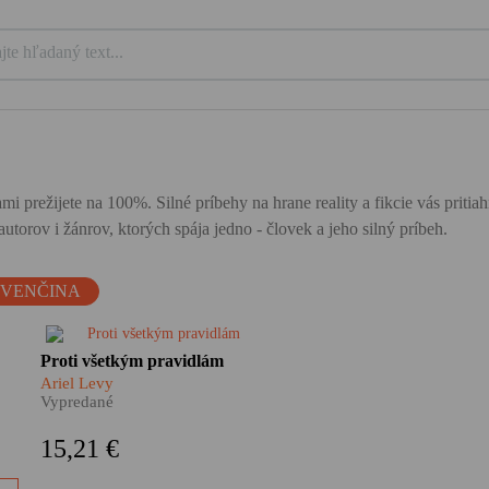
mi prežijete na 100%. Silné príbehy na hrane reality a fikcie vás priti
utorov i žánrov, ktorých spája jedno - človek a jeho silný príbeh.
OVENČINA
e
Ariel Levy vo svojom
Proti všetkým pravidlám
autobiografickom románe
Ariel Levy
zachytáva nielen vlastný život,
Vypredané
ale aj našu komplikovanú
ak
súčasnosť. Je to príbeh o veľkej
15,21 €
láske i obrovských stratách, o
závislosti, homosexualite a