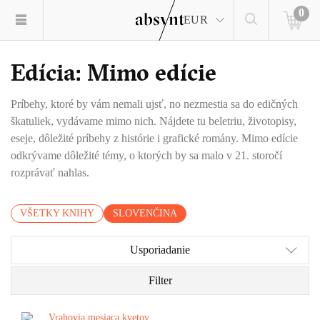
0
EUR
Edícia: Mimo edície
Príbehy, ktoré by vám nemali ujsť, no nezmestia sa do edičných
škatuliek, vydávame mimo nich. Nájdete tu beletriu, životopisy,
eseje, dôležité príbehy z histórie i grafické romány. Mimo edície
odkrývame dôležité témy, o ktorých by sa malo v 21. storočí
rozprávať nahlas.
VŠETKY KNIHY
SLOVENČINA
Usporiadanie
Filter