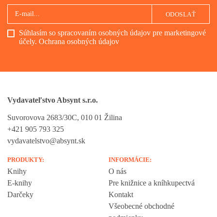
ODOSLAŤ
Súhlasím so spracovaním osobných údajov pre marketingové
účely.
Ochrana osobných údajov
Vydavateľstvo Absynt s.r.o.
Suvorovova 2683/30C, 010 01 Žilina
+421 905 793 325
vydavatelstvo@absynt.sk
PRODUKTY:
INFORMÁCIE:
Knihy
O nás
E-knihy
Pre knižnice a kníhkupectvá
Darčeky
Kontakt
Všeobecné obchodné