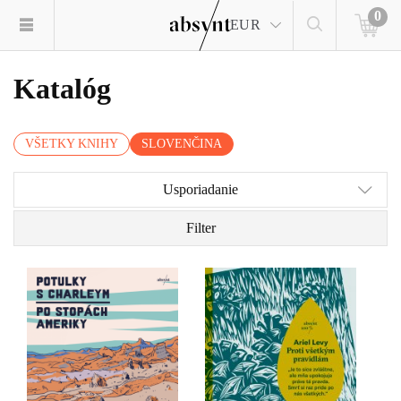
0
EUR
Katalóg
VŠETKY KNIHY
SLOVENČINA
Usporiadanie
Filter
Len jeden muž a jeho
Ariel Levy vo svojom
verný pes. Vydajte sa na
autobiografickom románe
cestu naprieč Amerikou
zachytáva nielen vlastný
spolu s klasikom svetovej
život, ale aj našu
literatúry Johnom
komplikovanú súčasnosť.
Steinbeckom a spoznajte
Je to príbeh o veľkej láske
všetky jej rôznofarebné
i obrovských stratách, o