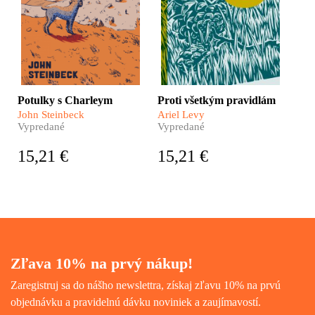
zákutia.
závislosti, homosexualite a
veľkej ženskej sile.
Potulky s Charleym
Proti všetkým pravidlám
John Steinbeck
Ariel Levy
Vypredané
Vypredané
15,21 €
15,21 €
Zľava 10% na prvý nákup!
Zaregistruj sa do nášho newslettra, získaj zľavu 10% na prvú
objednávku a pravidelnú dávku noviniek a zaujímavostí.