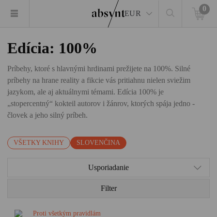
0
EUR
Edícia: 100%
Príbehy, ktoré s hlavnými hrdinami prežijete na 100%. Silné
príbehy na hrane reality a fikcie vás pritiahnu nielen sviežim
jazykom, ale aj aktuálnymi témami. Edícia 100% je
„stopercentný“ kokteil autorov i žánrov, ktorých spája jedno -
človek a jeho silný príbeh.
VŠETKY KNIHY
SLOVENČINA
Usporiadanie
Filter