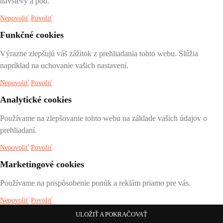
návštevy a pod.
Nepovoliť
Povoliť
Funkčné cookies
Výrazne zlepšujú váš zážitok z prehliadania tohto webu. Slúžia
napríklad na uchovanie vašich nastavení.
Nepovoliť
Povoliť
Analytické cookies
Používame na zlepšovanie tohto webu na základe vašich údajov o
prehliadaní.
Nepovoliť
Povoliť
Marketingové cookies
Používame na prispôsobenie ponúk a reklám priamo pre vás.
Nepovoliť
Povoliť
ULOŽIŤ A POKRAČOVAŤ