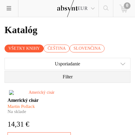
0
EUR
Katalóg
VŠETKY KNIHY
ČEŠTINA
SLOVENČINA
Usporiadanie
Filter
Utečenecká kríza nie je
Americký cisár
slovným spojením, ktoré sa
Martin Pollack
týka výhradne dnešných dní. Aj
Na sklade
naši predkovia z východu
rakúsko-uhorskej monarchie
14,31 €
boli na sklonku devätnásteho
storočia súčasťou exodu