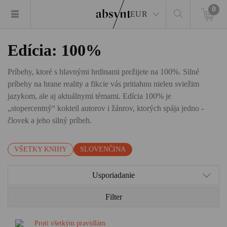
0
EUR
Edícia: 100%
Príbehy, ktoré s hlavnými hrdinami prežijete na 100%. Silné
príbehy na hrane reality a fikcie vás pritiahnu nielen sviežim
jazykom, ale aj aktuálnymi témami. Edícia 100% je
„stopercentný“ kokteil autorov i žánrov, ktorých spája jedno -
človek a jeho silný príbeh.
VŠETKY KNIHY
SLOVENČINA
Usporiadanie
Filter