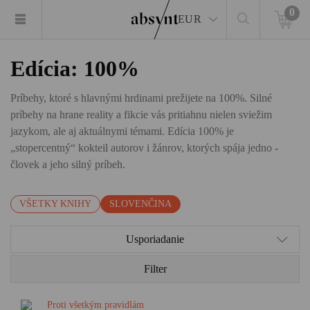
0
EUR
Edícia: 100%
Príbehy, ktoré s hlavnými hrdinami prežijete na 100%. Silné
príbehy na hrane reality a fikcie vás pritiahnu nielen sviežim
jazykom, ale aj aktuálnymi témami. Edícia 100% je
„stopercentný“ kokteil autorov i žánrov, ktorých spája jedno -
človek a jeho silný príbeh.
VŠETKY KNIHY
SLOVENČINA
Usporiadanie
Filter