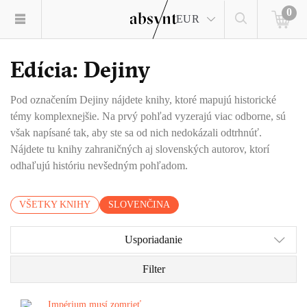
0
EUR
Edícia: Dejiny
Pod označením Dejiny nájdete knihy, ktoré mapujú historické
témy komplexnejšie. Na prvý pohľad vyzerajú viac odborne, sú
však napísané tak, aby ste sa od nich nedokázali odtrhnúť.
Nájdete tu knihy zahraničných aj slovenských autorov, ktorí
odhaľujú históriu nevšedným pohľadom.
VŠETKY KNIHY
SLOVENČINA
Usporiadanie
Filter