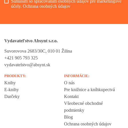
Súhlasím so spracovaním osobných údajov pre marketingové
účely.
Ochrana osobných údajov
Vydavateľstvo Absynt s.r.o.
Suvorovova 2683/30C, 010 01 Žilina
+421 905 793 325
vydavatelstvo@absynt.sk
PRODUKTY:
INFORMÁCIE:
Knihy
O nás
E-knihy
Pre knižnice a kníhkupectvá
Darčeky
Kontakt
Všeobecné obchodné
podmienky
Blog
Ochrana osobných údajov