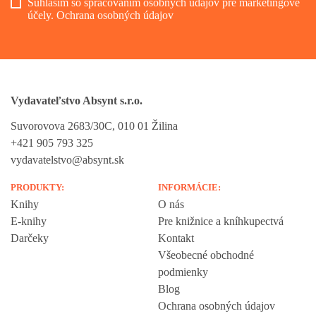
Súhlasím so spracovaním osobných údajov pre marketingové
účely.
Ochrana osobných údajov
Vydavateľstvo Absynt s.r.o.
Suvorovova 2683/30C, 010 01 Žilina
+421 905 793 325
vydavatelstvo@absynt.sk
PRODUKTY:
INFORMÁCIE:
Knihy
O nás
E-knihy
Pre knižnice a kníhkupectvá
Darčeky
Kontakt
Všeobecné obchodné
podmienky
Blog
Ochrana osobných údajov