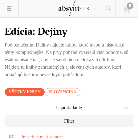
0
EUR
Edícia: Dejiny
Pod označením Dejiny nájdete knihy, ktoré mapujú historické
témy komplexnejšie. Na prvý pohľad vyzerajú viac odborne, sú
však napísané tak, aby ste sa od nich nedokázali odtrhnúť.
Nájdete tu knihy zahraničných aj slovenských autorov, ktorí
odhaľujú históriu nevšedným pohľadom.
VŠETKY KNIHY
SLOVENČINA
Usporiadanie
Filter