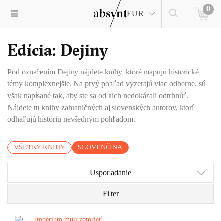
0
EUR
Edícia: Dejiny
Pod označením Dejiny nájdete knihy, ktoré mapujú historické
témy komplexnejšie. Na prvý pohľad vyzerajú viac odborne, sú
však napísané tak, aby ste sa od nich nedokázali odtrhnúť.
Nájdete tu knihy zahraničných aj slovenských autorov, ktorí
odhaľujú históriu nevšedným pohľadom.
VŠETKY KNIHY
SLOVENČINA
Usporiadanie
Filter