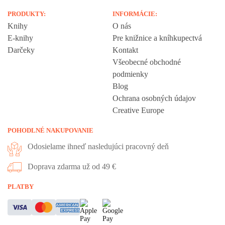
PRODUKTY:
INFORMÁCIE:
Knihy
O nás
E-knihy
Pre knižnice a kníhkupectvá
Darčeky
Kontakt
Všeobecné obchodné
podmienky
Blog
Ochrana osobných údajov
Creative Europe
POHODLNÉ NAKUPOVANIE
Odosielame ihneď nasledujúci pracovný deň
Doprava zdarma už od 49 €
Vážime si vaše súkromie
PLATBY
Táto stránka používa cookies, aby vám ponúkla skvelý zážitok z
prehliadania. Všetky dôležité informácie nájdete na stránke Cookies.