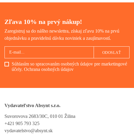
Zľava 10% na prvý nákup!
Zaregistruj sa do nášho newslettra, získaj zľavu 10% na prvú
objednávku a pravidelnú dávku noviniek a zaujímavostí.
ODOSLAŤ
Súhlasím so spracovaním osobných údajov pre marketingové
účely.
Ochrana osobných údajov
Vydavateľstvo Absynt s.r.o.
Suvorovova 2683/30C, 010 01 Žilina
+421 905 793 325
vydavatelstvo@absynt.sk