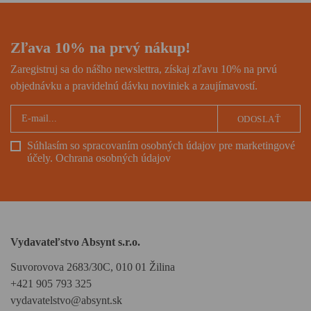
Sovietskeho zväzu.
Zľava 10% na prvý nákup!
Zaregistruj sa do nášho newslettra, získaj zľavu 10% na prvú
objednávku a pravidelnú dávku noviniek a zaujímavostí.
ODOSLAŤ
Súhlasím so spracovaním osobných údajov pre marketingové
účely.
Ochrana osobných údajov
Vydavateľstvo Absynt s.r.o.
Suvorovova 2683/30C, 010 01 Žilina
+421 905 793 325
vydavatelstvo@absynt.sk