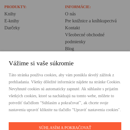
PRODUKTY:
INFORMÁCIE:
Knihy
O nás
E-knihy
Pre knižnice a kníhkupectvá
Darčeky
Kontakt
Všeobecné obchodné
podmienky
Blog
Ochrana osobných údajov
Vážime si vaše súkromie
Creative Europe
POHODLNÉ NAKUPOVANIE
Táto stránka používa cookies, aby vám ponúkla skvelý zážitok z
prehliadania. Všetky dôležité informácie nájdete na stránke Cookies.
Odosielame ihneď nasledujúci pracovný deň
Nevyhnuté cookies sú automaticky zapnuté. Ak súhlasíte s prijatím
Doprava zdarma už od 49 €
všetkých cookies, ktoré sa nachádzajú na tomto webe, môžete to
potvrdiť tlačidlom “Súhlasím a pokračovať", ak chcete svoje
PLATBY
nastavenia upraviť kliknite na tlačidlo “Upraviť nastavenia cookies".
SÚHLASÍM A POKRAČOVAŤ