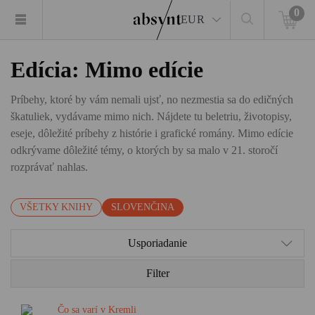
0
EUR
Edícia: Mimo edície
Príbehy, ktoré by vám nemali ujsť, no nezmestia sa do edičných
škatuliek, vydávame mimo nich. Nájdete tu beletriu, životopisy,
eseje, dôležité príbehy z histórie i grafické romány. Mimo edície
odkrývame dôležité témy, o ktorých by sa malo v 21. storočí
rozprávať nahlas.
VŠETKY KNIHY
SLOVENČINA
Usporiadanie
Filter